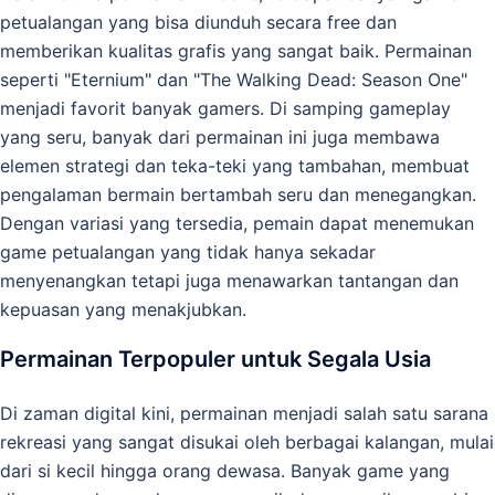
petualangan yang bisa diunduh secara free dan
memberikan kualitas grafis yang sangat baik. Permainan
seperti "Eternium" dan "The Walking Dead: Season One"
menjadi favorit banyak gamers. Di samping gameplay
yang seru, banyak dari permainan ini juga membawa
elemen strategi dan teka-teki yang tambahan, membuat
pengalaman bermain bertambah seru dan menegangkan.
Dengan variasi yang tersedia, pemain dapat menemukan
game petualangan yang tidak hanya sekadar
menyenangkan tetapi juga menawarkan tantangan dan
kepuasan yang menakjubkan.
Permainan Terpopuler untuk Segala Usia
Di zaman digital kini, permainan menjadi salah satu sarana
rekreasi yang sangat disukai oleh berbagai kalangan, mulai
dari si kecil hingga orang dewasa. Banyak game yang