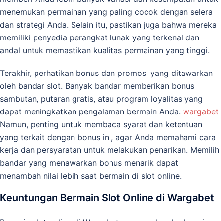
menemukan permainan yang paling cocok dengan selera
dan strategi Anda. Selain itu, pastikan juga bahwa mereka
memiliki penyedia perangkat lunak yang terkenal dan
andal untuk memastikan kualitas permainan yang tinggi.
Terakhir, perhatikan bonus dan promosi yang ditawarkan
oleh bandar slot. Banyak bandar memberikan bonus
sambutan, putaran gratis, atau program loyalitas yang
dapat meningkatkan pengalaman bermain Anda.
wargabet
Namun, penting untuk membaca syarat dan ketentuan
yang terkait dengan bonus ini, agar Anda memahami cara
kerja dan persyaratan untuk melakukan penarikan. Memilih
bandar yang menawarkan bonus menarik dapat
menambah nilai lebih saat bermain di slot online.
Keuntungan Bermain Slot Online di Wargabet