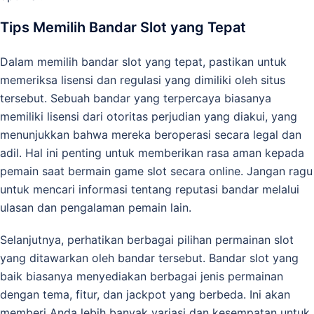
Tips Memilih Bandar Slot yang Tepat
Dalam memilih bandar slot yang tepat, pastikan untuk
memeriksa lisensi dan regulasi yang dimiliki oleh situs
tersebut. Sebuah bandar yang terpercaya biasanya
memiliki lisensi dari otoritas perjudian yang diakui, yang
menunjukkan bahwa mereka beroperasi secara legal dan
adil. Hal ini penting untuk memberikan rasa aman kepada
pemain saat bermain game slot secara online. Jangan ragu
untuk mencari informasi tentang reputasi bandar melalui
ulasan dan pengalaman pemain lain.
Selanjutnya, perhatikan berbagai pilihan permainan slot
yang ditawarkan oleh bandar tersebut. Bandar slot yang
baik biasanya menyediakan berbagai jenis permainan
dengan tema, fitur, dan jackpot yang berbeda. Ini akan
memberi Anda lebih banyak variasi dan kesempatan untuk