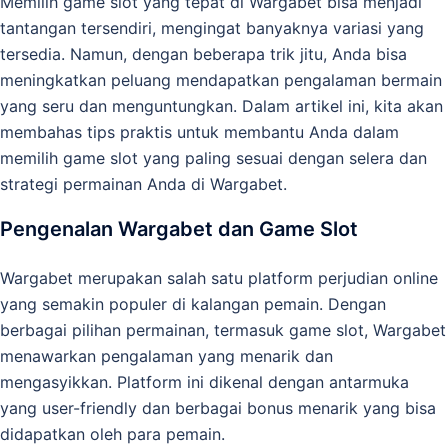
Memilih game slot yang tepat di Wargabet bisa menjadi
tantangan tersendiri, mengingat banyaknya variasi yang
tersedia. Namun, dengan beberapa trik jitu, Anda bisa
meningkatkan peluang mendapatkan pengalaman bermain
yang seru dan menguntungkan. Dalam artikel ini, kita akan
membahas tips praktis untuk membantu Anda dalam
memilih game slot yang paling sesuai dengan selera dan
strategi permainan Anda di Wargabet.
Pengenalan Wargabet dan Game Slot
Wargabet merupakan salah satu platform perjudian online
yang semakin populer di kalangan pemain. Dengan
berbagai pilihan permainan, termasuk game slot, Wargabet
menawarkan pengalaman yang menarik dan
mengasyikkan. Platform ini dikenal dengan antarmuka
yang user-friendly dan berbagai bonus menarik yang bisa
didapatkan oleh para pemain.