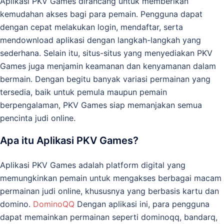
Aplikasi PKV Games dirancang untuk memberikan
kemudahan akses bagi para pemain. Pengguna dapat
dengan cepat melakukan login, mendaftar, serta
mendownload aplikasi dengan langkah-langkah yang
sederhana. Selain itu, situs-situs yang menyediakan PKV
Games juga menjamin keamanan dan kenyamanan dalam
bermain. Dengan begitu banyak variasi permainan yang
tersedia, baik untuk pemula maupun pemain
berpengalaman, PKV Games siap memanjakan semua
pencinta judi online.
Apa itu Aplikasi PKV Games?
Aplikasi PKV Games adalah platform digital yang
memungkinkan pemain untuk mengakses berbagai macam
permainan judi online, khususnya yang berbasis kartu dan
domino.
DominoQQ
Dengan aplikasi ini, para pengguna
dapat memainkan permainan seperti dominoqq, bandarq,