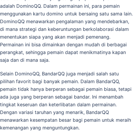
adalah DominoQQ. Dalam permainan ini, para pemain
menggunakan kartu domino untuk bersaing satu sama lain.
DominoQQ menawarkan pengalaman yang mendebarkan,
di mana strategi dan keberuntungan berkolaborasi dalam
menentukan siapa yang akan menjadi pemenang.
Permainan ini bisa dimainkan dengan mudah di berbagai
perangkat, sehingga pemain dapat menikmatinya kapan
saja dan di mana saja.
Selain DominoQQ, BandarQQ juga menjadi salah satu
pilihan favorit bagi banyak pemain. Dalam BandarQQ,
pemain tidak hanya berperan sebagai pemain biasa, tetapi
ada juga yang berperan sebagai bandar. Ini menambah
tingkat keseruan dan keterlibatan dalam permainan.
Dengan variasi taruhan yang menarik, BandarQQ
menawarkan kesempatan besar bagi pemain untuk meraih
kemenangan yang menguntungkan.