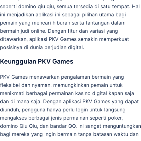
seperti domino qiu qiu, semua tersedia di satu tempat. Hal
ini menjadikan aplikasi ini sebagai pilihan utama bagi
pemain yang mencari hiburan serta tantangan dalam
bermain judi online. Dengan fitur dan variasi yang
ditawarkan, aplikasi PKV Games semakin memperkuat
posisinya di dunia perjudian digital.
Keunggulan PKV Games
PKV Games menawarkan pengalaman bermain yang
fleksibel dan nyaman, memungkinkan pemain untuk
menikmati berbagai permainan kasino digital kapan saja
dan di mana saja. Dengan aplikasi PKV Games yang dapat
diunduh, pengguna hanya perlu login untuk langsung
mengakses berbagai jenis permainan seperti poker,
domino Qiu Qiu, dan bandar QQ. Ini sangat menguntungkan
bagi mereka yang ingin bermain tanpa batasan waktu dan