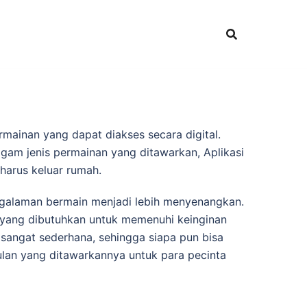
mainan yang dapat diakses secara digital.
agam jenis permainan yang ditawarkan, Aplikasi
harus keluar rumah.
engalaman bermain menjadi lebih menyenangkan.
 yang dibutuhkan untuk memenuhi keinginan
 sangat sederhana, sehingga siapa pun bisa
ulan yang ditawarkannya untuk para pecinta