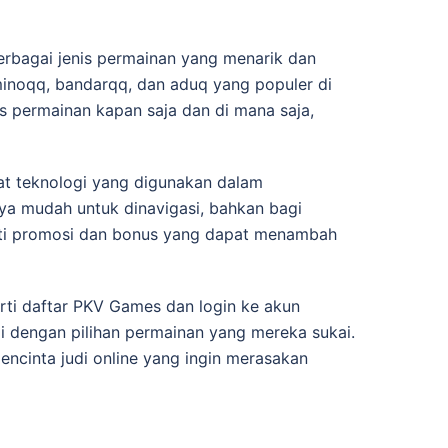
erbagai jenis permainan yang menarik dan
minoqq, bandarqq, dan aduq yang populer di
 permainan kapan saja dan di mana saja,
at teknologi yang digunakan dalam
a mudah untuk dinavigasi, bahkan bagi
perti promosi dan bonus yang dapat menambah
ti daftar PKV Games dan login ke akun
i dengan pilihan permainan yang mereka sukai.
encinta judi online yang ingin merasakan