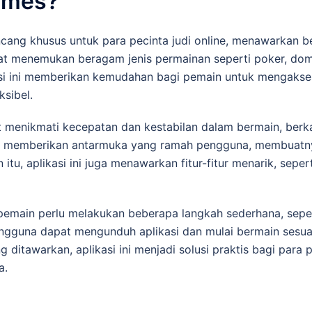
Games?
cang khusus untuk para pecinta judi online, menawarkan b
apat menemukan beragam jenis permainan seperti poker, do
si ini memberikan kemudahan bagi pemain untuk mengakses
sibel.
 menikmati kecepatan dan kestabilan dalam bermain, berk
uk memberikan antarmuka yang ramah pengguna, membuatny
 itu, aplikasi ini juga menawarkan fitur-fitur menarik, se
emain perlu melakukan beberapa langkah sederhana, seper
engguna dapat mengunduh aplikasi dan mulai bermain sesua
tawarkan, aplikasi ini menjadi solusi praktis bagi para p
a.