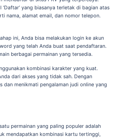
Daftar’ yang biasanya terletak di bagian atas
rti nama, alamat email, dan nomor telepon.
ahap ini, Anda bisa melakukan login ke akun
word yang telah Anda buat saat pendaftaran.
main berbagai permainan yang tersedia.
nggunakan kombinasi karakter yang kuat.
Anda dari akses yang tidak sah. Dengan
s dan menikmati pengalaman judi online yang
atu permainan yang paling populer adalah
k mendapatkan kombinasi kartu tertinggi,