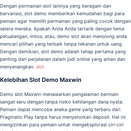
Dengan permainan slot lainnya yang beragam dan
bervariasi, slot demo memberikan kemudahan bagi para
pemain agar memilih permainan yang paling cocok dengan
selera mereka. Apakah Anda Anda tertarik dengan tema
petualangan, mitos, atau, demo slot akan menolong anda
mencari pilihan yang terbaik tanpa tekanan untuk uang.
Dengan demikian, slot demo adalah tahap pertama yang
penting dari perjalanan dalam judi online yang aman dan
menyenangkan.
slot
Kelebihan Slot Demo Maxwin
Demo slot Maxwin menawarkan pengalaman bermain
sangat seru dengan tanpa risiko kehilangan dana nyata.
Pemain dapat mencoba aneka game yang terbaru dari
Pragmatic Play tanpa harus menyetorkan deposit. Hal ini
mengizinkan para pemain untuk mengeksplorasi ciri-ciri