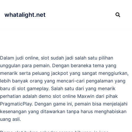
Skip
to
whatalight.net
content
Dalam judi online, slot sudah jadi salah satu pilihan
unggulan para pemain. Dengan beraneka tema yang
menarik serta peluang jackpot yang sangat menggiurkan,
lebih banyak orang yang mencari-cari pengalaman yang
baru di slot gameplay. Salah satu dari yang menarik
perhatian adalah demo slot online Maxwin dari pihak
PragmaticPlay. Dengan game ini, pemain bisa menjelajahi
kesenangan yang ditawarkan tanpa harus menghabiskan
uang asli.