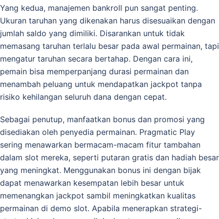
Yang kedua, manajemen bankroll pun sangat penting.
Ukuran taruhan yang dikenakan harus disesuaikan dengan
jumlah saldo yang dimiliki. Disarankan untuk tidak
memasang taruhan terlalu besar pada awal permainan, tapi
mengatur taruhan secara bertahap. Dengan cara ini,
pemain bisa memperpanjang durasi permainan dan
menambah peluang untuk mendapatkan jackpot tanpa
risiko kehilangan seluruh dana dengan cepat.
Sebagai penutup, manfaatkan bonus dan promosi yang
disediakan oleh penyedia permainan. Pragmatic Play
sering menawarkan bermacam-macam fitur tambahan
dalam slot mereka, seperti putaran gratis dan hadiah besar
yang meningkat. Menggunakan bonus ini dengan bijak
dapat menawarkan kesempatan lebih besar untuk
memenangkan jackpot sambil meningkatkan kualitas
permainan di demo slot. Apabila menerapkan strategi-