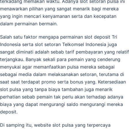
terkadang memakan waktu. Adanya slot setoran pulsa ini
menawarkan pilihan yang sangat menarik bagi mereka
yang ingin mencari kenyamanan serta dan kecepatan
dalam permainan bermain.
Salah satu faktor mengapa permainan slot deposit Tri
Indonesia serta slot setoran Telkomsel Indonesia juga
sangat diminati adalah sebab tarif pembayaran yang relatif
terjangkau. Banyak sekali para pemain yang cenderung
menyukai agar memanfaatkan pulsa mereka sebagai
sebagai media dalam melaksanakan setoran, terutama di
saat saat terdapat promo serta bonus yang. Ketersediaan
slot pulsa yang tanpa biaya tambahan juga menarik
perhatian sebab pemain tak perlu akan terhadap adanya
biaya yang dapat mengurangi saldo mengurangi mereka
deposit.
Di samping itu, website slot pulsa yang terpercaya