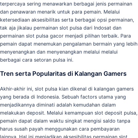
terpercaya sering menawarkan berbagai jenis permainan
dan penawaran menarik untuk para pemain. Melalui
ketersediaan aksesibilitas serta berbagai opsi permainan,
tak aja jikalau permainan slot pulsa dari Indosat dan
permainan slot pulsa gacor menjadi pilihan terbaik. Para
pemain dapat menemukan pengalaman bermain yang lebih
menyenangkan dan menyenangkan melalui melalui
berbagai cara setoran pulsa ini.
Tren serta Popularitas di Kalangan Gamers
Akhir-akhir ini, slot pulsa kian dikenal di kalangan gamers
yang berada di Indonesia. Sebuah factors utama yang
menjadikannya diminati adalah kemudahan dalam
melakukan deposit. Melalui kemampuan slot deposit pulsa,
pemain dapat dalam waktu singkat mengisi saldo tanpa
harus susah payah menggunakan cara pembayaran
lainnya. Hal ini menjadikan aksesibilitas permainan slot