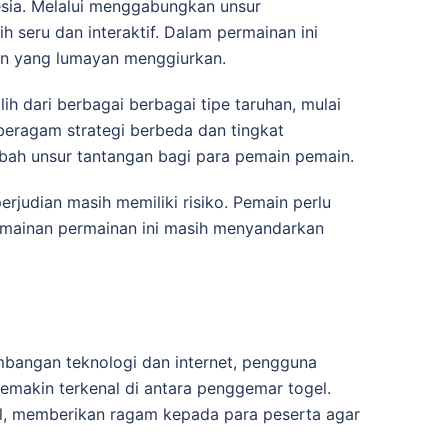
esia. Melalui menggabungkan unsur
 seru dan interaktif. Dalam permainan ini
an yang lumayan menggiurkan.
h dari berbagai berbagai tipe taruhan, mulai
 beragam strategi berbeda dan tingkat
mbah unsur tantangan bagi para pemain pemain.
judian masih memiliki risiko. Pemain perlu
rmainan permainan ini masih menyandarkan
mbangan teknologi dan internet, pengguna
emakin terkenal di antara penggemar togel.
el, memberikan ragam kepada para peserta agar