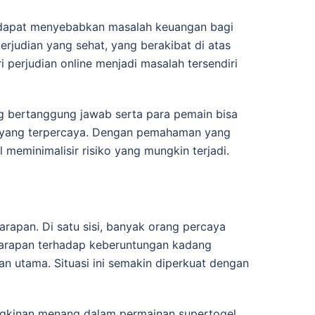
el dapat menyebabkan masalah keuangan bagi
rjudian yang sehat, yang berakibat di atas
 perjudian online menjadi masalah tersendiri
ang bertanggung jawab serta para pemain bisa
gel yang terpercaya. Dengan pemahaman yang
meminimalisir risiko yang mungkin terjadi.
rapan. Di satu sisi, banyak orang percaya
Harapan terhadap keberuntungan kadang
n utama. Situasi ini semakin diperkuat dengan
ungkinan menang dalam permainan supertogel