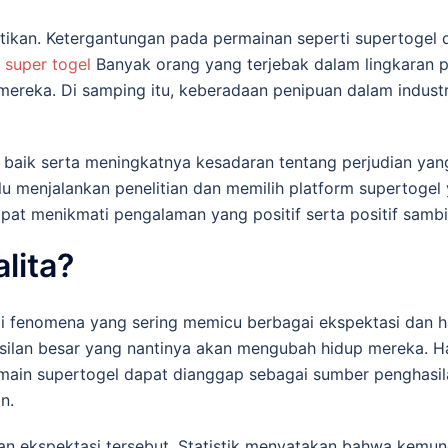
hatikan. Ketergantungan pada permainan seperti supertog
.
super togel
Banyak orang yang terjebak dalam lingkaran pe
 mereka. Di samping itu, keberadaan penipuan dalam industri
bih baik serta meningkatnya kesadaran tentang perjudian y
lalu menjalankan penelitian dan memilih platform superto
t menikmati pengalaman yang positif serta positif sambil 
lita?
 fenomena yang sering memicu berbagai ekspektasi dan ha
silan besar yang nantinya akan mengubah hidup mereka. 
ain supertogel dapat dianggap sebagai sumber penghasila
n.
gan ekspektasi tersebut. Statistik menyatakan bahwa kem