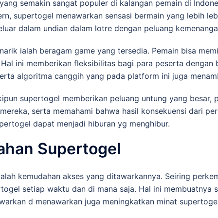
 yang semakin sangat populer di kalangan pemain di Indon
n, supertogel menawarkan sensasi bermain yang lebih lebih
eluar dalam undian dalam lotre dengan peluang kemenang
arik ialah beragam game yang tersedia. Pemain bisa memili
Hal ini memberikan fleksibilitas bagi para peserta dengan
 serta algoritma canggih yang pada platform ini juga mena
pun supertogel memberikan peluang untung yang besar, per
 mereka, serta memahami bahwa hasil konsekuensi dari pe
pertogel dapat menjadi hiburan yg menghibur.
ahan Supertogel
 ialah kemudahan akses yang ditawarkannya. Seiring perke
ogel setiap waktu dan di mana saja. Hal ini membuatnya s
ditawarkan d menawarkan juga meningkatkan minat supertog