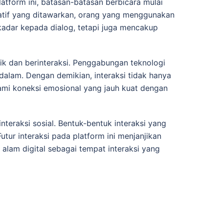
latform ini, batasan-batasan berbicara mulai
atif yang ditawarkan, orang yang menggunakan
ekadar kepada dialog, tetapi juga mencakup
ik dan berinteraksi. Penggabungan teknologi
ndalam. Dengan demikian, interaksi tidak hanya
ami koneksi emosional yang jauh kuat dengan
eraksi sosial. Bentuk-bentuk interaksi yang
tur interaksi pada platform ini menjanjikan
lam digital sebagai tempat interaksi yang