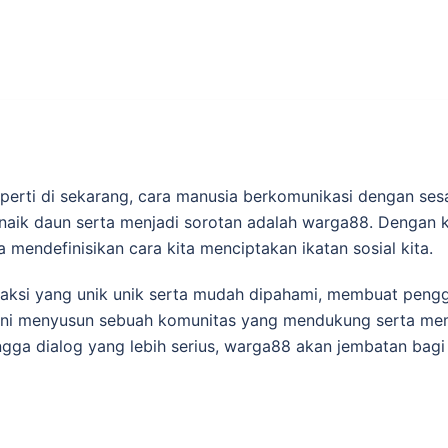
eperti di sekarang, cara manusia berkomunikasi dengan s
 naik daun serta menjadi sorotan adalah warga88. Dengan
mendefinisikan cara kita menciptakan ikatan sosial kita.
ksi yang unik unik serta mudah dipahami, membuat penggu
 ini menyusun sebuah komunitas yang mendukung serta memfa
gga dialog yang lebih serius, warga88 akan jembatan bagi 