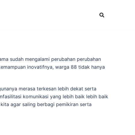
esama sudah mengalami perubahan perubahan
 kemampuan inovatifnya, warga 88 tidak hanya
nanya merasa terkesan lebih dekat serta
silitasi komunikasi yang lebih baik lebih baik
kita agar saling berbagi pemikiran serta