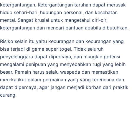
ketergantungan. Ketergantungan taruhan dapat merusak
hidup sehari-hari, hubungan personal, dan kesehatan
mental. Sangat krusial untuk mengetahui ciri-ciri
ketergantungan dan mencari bantuan apabila dibutuhkan.
Risiko selain itu yaitu kecurangan dan kecurangan yang
bisa terjadi di game super togel. Tidak seluruh
penyelenggara dapat dipercaya, dan mungkin potensi
mengalami penipuan yang menyebabkan rugi yang lebih
besar. Pemain harus selalu waspada dan memastikan
mereka ikut dalam permainan yang yang terencana dan
dapat dipercaya, agar jangan menjadi korban dari praktik
curang.