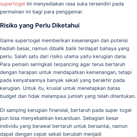
supertogel
Ini menyediakan rasa suka tersendiri pada
permainan ini bagi para penggemar.
Risiko yang Perlu Diketahui
Game supertogel memberikan kesenangan dan potensi
hadiah besar, namun dibalik balik terdapat bahaya yang
perlu. Salah satu dari risiko utama yaitu kerugian dana.
Para pemain seringkali terpancing agar terus bertaruh
dengan harapan untuk mendapatkan kemenangan, tetapi
pada kenyataannya banyak sekali yang berakhir pada
kerugian. Untuk itu, krusial untuk menetapkan batas
budget dan tidak melampaui jumlah yang telah ditentukan.
Di samping kerugian finansial, bertaruh pada super togel
pun bisa menyebabkan kecanduan. Sebagian besar
individu yang berawal bertaruh untuk bersantai, namun
dapat dengan cepat sekali berubah menjadi