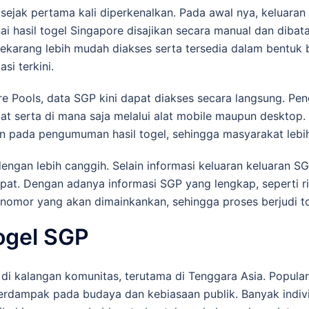
sejak pertama kali diperkenalkan. Pada awal nya, keluar
i hasil togel Singapore disajikan secara manual dan dibata
karang lebih mudah diakses serta tersedia dalam bentuk b
i terkini.
re Pools, data SGP kini dapat diakses secara langsung. Pen
 saat serta di mana saja melalui alat mobile maupun deskto
an pada pengumuman hasil togel, sehingga masyarakat lebi
ngan lebih canggih. Selain informasi keluaran keluaran SGP,
t. Dengan adanya informasi SGP yang lengkap, seperti ri
 nomor yang akan dimainkankan, sehingga proses berjudi t
ogel SGP
di kalangan komunitas, terutama di Tenggara Asia. Popular
berdampak pada budaya dan kebiasaan publik. Banyak indivi