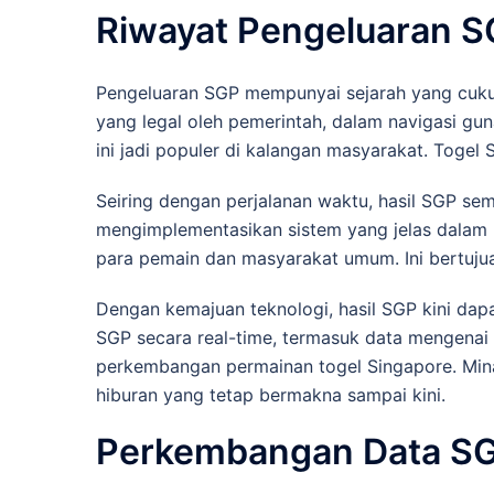
Riwayat Pengeluaran 
Pengeluaran SGP mempunyai sejarah yang cukup 
yang legal oleh pemerintah, dalam navigasi gun
ini jadi populer di kalangan masyarakat. Tog
Seiring dengan perjalanan waktu, hasil SGP sema
mengimplementasikan sistem yang jelas dalam m
para pemain dan masyarakat umum. Ini bertuju
Dengan kemajuan teknologi, hasil SGP kini da
SGP secara real-time, termasuk data mengenai 
perkembangan permainan togel Singapore. Mina
hiburan yang tetap bermakna sampai kini.
Perkembangan Data S