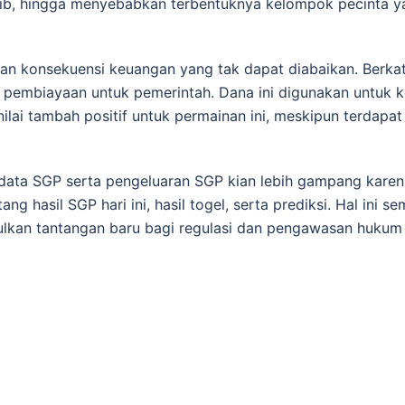
ib, hingga menyebabkan terbentuknya kelompok pecinta yan
n konsekuensi keuangan yang tak dapat diabaikan. Berkat 
l pembiayaan untuk pemerintah. Dana ini digunakan untuk kep
nilai tambah positif untuk permainan ini, meskipun terda
p data SGP serta pengeluaran SGP kian lebih gampang karen
ng hasil SGP hari ini, hasil togel, serta prediksi. Hal ini
lkan tantangan baru bagi regulasi dan pengawasan hukum ag