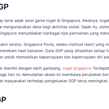
SGP
lama sejak awal game togel di Singapura. Awalnya, togel
a mengumpulkan dana bagi aktivitas sosial. Sejak itu, sis
el Singapore menyediakan berbagai tipe permainan yang me
kin teratur. Singapore Pools, selaku institusi resmi yang 
erekam hasil keluaran. Data SGP yang dihasilkan setiap ha
an untuk memastikan kepercayaan dan kepercayaan diri per
pat diambil dengan lebih gampang.
togel singapore
Terdapat
sgp hari ini. Kemudahan akses ini membawa perubahan bera
t masyarakat terhadap pengeluaran SGP terus meningkat, 
GP