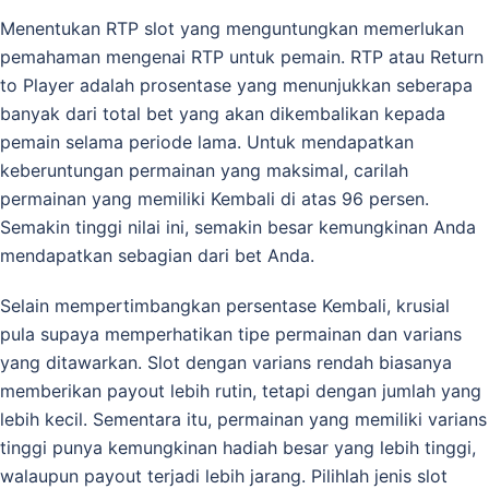
Menentukan RTP slot yang menguntungkan memerlukan
pemahaman mengenai RTP untuk pemain. RTP atau Return
to Player adalah prosentase yang menunjukkan seberapa
banyak dari total bet yang akan dikembalikan kepada
pemain selama periode lama. Untuk mendapatkan
keberuntungan permainan yang maksimal, carilah
permainan yang memiliki Kembali di atas 96 persen.
Semakin tinggi nilai ini, semakin besar kemungkinan Anda
mendapatkan sebagian dari bet Anda.
Selain mempertimbangkan persentase Kembali, krusial
pula supaya memperhatikan tipe permainan dan varians
yang ditawarkan. Slot dengan varians rendah biasanya
memberikan payout lebih rutin, tetapi dengan jumlah yang
lebih kecil. Sementara itu, permainan yang memiliki varians
tinggi punya kemungkinan hadiah besar yang lebih tinggi,
walaupun payout terjadi lebih jarang. Pilihlah jenis slot