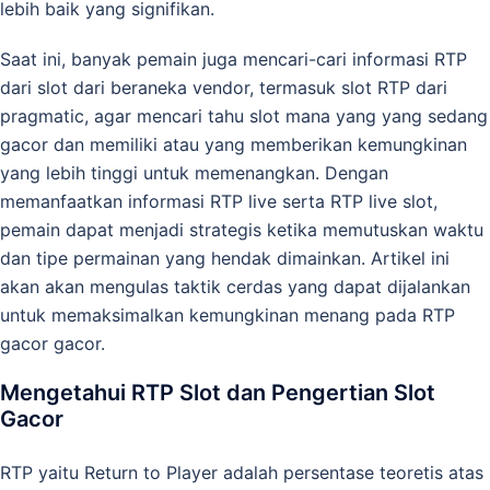
lebih baik yang signifikan.
Saat ini, banyak pemain juga mencari-cari informasi RTP
dari slot dari beraneka vendor, termasuk slot RTP dari
pragmatic, agar mencari tahu slot mana yang yang sedang
gacor dan memiliki atau yang memberikan kemungkinan
yang lebih tinggi untuk memenangkan. Dengan
memanfaatkan informasi RTP live serta RTP live slot,
pemain dapat menjadi strategis ketika memutuskan waktu
dan tipe permainan yang hendak dimainkan. Artikel ini
akan akan mengulas taktik cerdas yang dapat dijalankan
untuk memaksimalkan kemungkinan menang pada RTP
gacor gacor.
Mengetahui RTP Slot dan Pengertian Slot
Gacor
RTP yaitu Return to Player adalah persentase teoretis atas