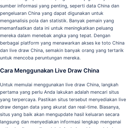
sumber informasi yang penting, seperti data China dan
pengeluaran China yang dapat digunakan untuk
menganalisis pola dan statistik. Banyak pemain yang
memanfaatkan data ini untuk meningkatkan peluang
mereka dalam menebak angka yang tepat. Dengan
berbagai platform yang menawarkan akses ke toto China
dan live draw China, semakin banyak orang yang tertarik
untuk mencoba peruntungan mereka.
Cara Menggunakan Live Draw China
Untuk memulai menggunakan live draw China, langkah
pertama yang perlu Anda lakukan adalah mencari situs
yang terpercaya. Pastikan situs tersebut menyediakan live
draw dengan data yang akurat dan real-time. Biasanya,
situs yang baik akan mengupdate hasil keluaran secara
langsung dan menyediakan informasi lengkap mengenai