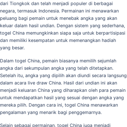
dari Tiongkok dan telah menjadi populer di berbagai
negara, termasuk Indonesia. Permainan ini menawarkan
peluang bagi pemain untuk menebak angka yang akan
keluar dalam hasil undian. Dengan sistem yang sederhana,
togel China memungkinkan siapa saja untuk berpartisipasi
dan memiliki kesempatan untuk memenangkan hadiah
yang besar.
Dalam togel China, pemain biasanya memilih sejumlah
angka dari sekumpulan angka yang telah ditetapkan.
Setelah itu, angka yang dipilih akan diundi secara langsung
dalam acara live draw China. Hasil dari undian ini akan
menjadi keluaran China yang diharapkan oleh para pemain
untuk mendapatkan hasil yang sesuai dengan angka yang
mereka pilih. Dengan cara ini, togel China menawarkan
pengalaman yang menarik bagi penggemarnya.
Selain sebagai permainan, togel China juga menjadi