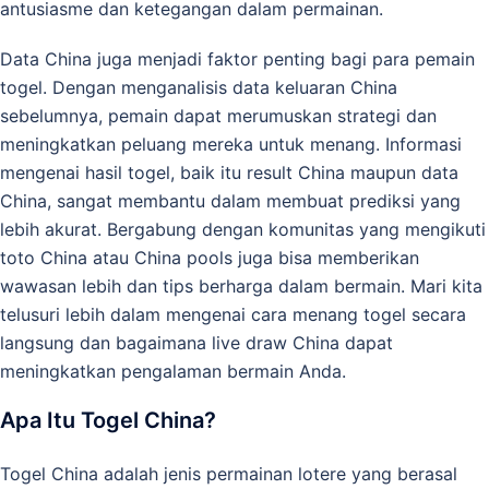
antusiasme dan ketegangan dalam permainan.
Data China juga menjadi faktor penting bagi para pemain
togel. Dengan menganalisis data keluaran China
sebelumnya, pemain dapat merumuskan strategi dan
meningkatkan peluang mereka untuk menang. Informasi
mengenai hasil togel, baik itu result China maupun data
China, sangat membantu dalam membuat prediksi yang
lebih akurat. Bergabung dengan komunitas yang mengikuti
toto China atau China pools juga bisa memberikan
wawasan lebih dan tips berharga dalam bermain. Mari kita
telusuri lebih dalam mengenai cara menang togel secara
langsung dan bagaimana live draw China dapat
meningkatkan pengalaman bermain Anda.
Apa Itu Togel China?
Togel China adalah jenis permainan lotere yang berasal