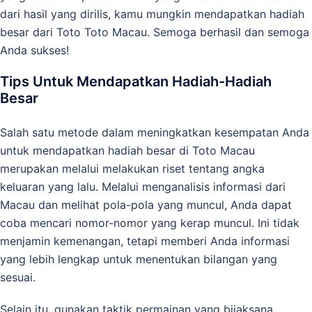
dari hasil yang dirilis, kamu mungkin mendapatkan hadiah
besar dari Toto Toto Macau. Semoga berhasil dan semoga
Anda sukses!
Tips Untuk Mendapatkan Hadiah-Hadiah
Besar
Salah satu metode dalam meningkatkan kesempatan Anda
untuk mendapatkan hadiah besar di Toto Macau
merupakan melalui melakukan riset tentang angka
keluaran yang lalu. Melalui menganalisis informasi dari
Macau dan melihat pola-pola yang muncul, Anda dapat
coba mencari nomor-nomor yang kerap muncul. Ini tidak
menjamin kemenangan, tetapi memberi Anda informasi
yang lebih lengkap untuk menentukan bilangan yang
sesuai.
Selain itu, gunakan taktik permainan yang bijaksana.