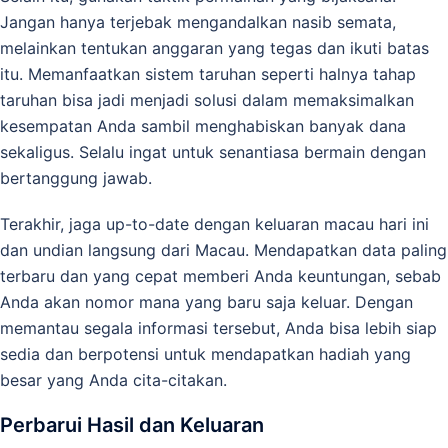
Jangan hanya terjebak mengandalkan nasib semata,
melainkan tentukan anggaran yang tegas dan ikuti batas
itu. Memanfaatkan sistem taruhan seperti halnya tahap
taruhan bisa jadi menjadi solusi dalam memaksimalkan
kesempatan Anda sambil menghabiskan banyak dana
sekaligus. Selalu ingat untuk senantiasa bermain dengan
bertanggung jawab.
Terakhir, jaga up-to-date dengan keluaran macau hari ini
dan undian langsung dari Macau. Mendapatkan data paling
terbaru dan yang cepat memberi Anda keuntungan, sebab
Anda akan nomor mana yang baru saja keluar. Dengan
memantau segala informasi tersebut, Anda bisa lebih siap
sedia dan berpotensi untuk mendapatkan hadiah yang
besar yang Anda cita-citakan.
Perbarui Hasil dan Keluaran