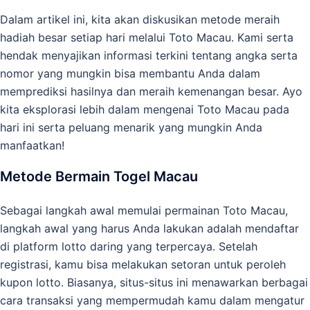
Dalam artikel ini, kita akan diskusikan metode meraih
hadiah besar setiap hari melalui Toto Macau. Kami serta
hendak menyajikan informasi terkini tentang angka serta
nomor yang mungkin bisa membantu Anda dalam
memprediksi hasilnya dan meraih kemenangan besar. Ayo
kita eksplorasi lebih dalam mengenai Toto Macau pada
hari ini serta peluang menarik yang mungkin Anda
manfaatkan!
Metode Bermain Togel Macau
Sebagai langkah awal memulai permainan Toto Macau,
langkah awal yang harus Anda lakukan adalah mendaftar
di platform lotto daring yang terpercaya. Setelah
registrasi, kamu bisa melakukan setoran untuk peroleh
kupon lotto. Biasanya, situs-situs ini menawarkan berbagai
cara transaksi yang mempermudah kamu dalam mengatur