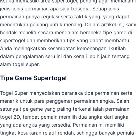
Ketika memasuki area supertogel, penting agar memahami
jenis-jenis permainan apa saja tersedia. Setiap jenis
permainan punya regulasi serta taktik yang, yang dapat
menentukan peluang untuk menang. Dalam artikel ini, kami
hendak meneliti secara mendalam beraneka tipe game di
supertogel dan memberikan tips yang dapat membantu
Anda meningkatkan kesempatan kemenangan. Ikutilah
dalam pengalaman seru ini dan kenali lebih jauh tentang
alam togel super.
Tipe Game Supertogel
Togel Super menyediakan beraneka tipe permainan serta
menarik untuk para penggemar permainan angka. Salah
satunya tipe game yang paling terkenal ialah permainan
togel 2D, tempat pemain memilih dua angka dari angka
yang ada angka yang tersedia. Permainan ini memiliki
tingkat kesukaran relatif rendah, sehingga banyak pemula