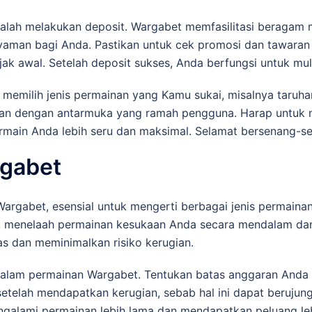
 adalah melakukan deposit. Wargabet memfasilitasi berag
yaman bagi Anda. Pastikan untuk cek promosi dan tawaran d
 awal. Setelah deposit sukses, Anda berfungsi untuk mula
 memilih jenis permainan yang Kamu sukai, misalnya taruha
an dengan antarmuka yang ramah pengguna. Harap untuk m
ermain Anda lebih seru dan maksimal. Selamat bersenang-s
rgabet
rgabet, esensial untuk mengerti berbagai jenis permainan
k menelaah permainan kesukaan Anda secara mendalam dan l
s dan meminimalkan risiko kerugian.
i dalam permainan Wargabet. Tentukan batas anggaran Anda
 setelah mendapatkan kerugian, sebab hal ini dapat beruju
galami permainan lebih lama dan mendapatkan peluang le