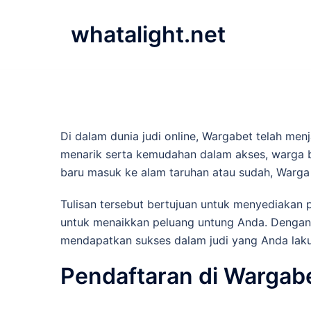
Skip
to
whatalight.net
content
Di dalam dunia judi online, Wargabet telah menj
menarik serta kemudahan dalam akses, warga 
baru masuk ke alam taruhan atau sudah, Warga 
Tulisan tersebut bertujuan untuk menyediakan 
untuk menaikkan peluang untung Anda. Dengan 
mendapatkan sukses dalam judi yang Anda lakuk
Pendaftaran di Wargab