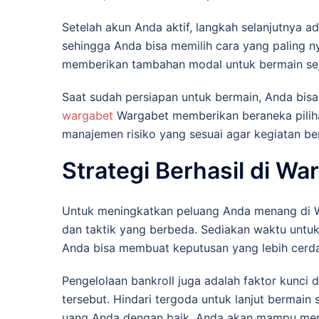
Setelah akun Anda aktif, langkah selanjutnya
sehingga Anda bisa memilih cara yang paling n
memberikan tambahan modal untuk bermain sejak
Saat sudah persiapan untuk bermain, Anda bisa
wargabet
Wargabet memberikan beraneka pilih
manajemen risiko yang sesuai agar kegiatan b
Strategi Berhasil di Wa
Untuk meningkatkan peluang Anda menang di Wa
dan taktik yang berbeda. Sediakan waktu untu
Anda bisa membuat keputusan yang lebih cerda
Pengelolaan bankroll juga adalah faktor kunc
tersebut. Hindari tergoda untuk lanjut bermain
uang Anda dengan baik, Anda akan mampu men