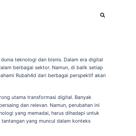
nia teknologi dan bisnis. Dalam era digital
lam berbagai sektor. Namun, di balik setiap
mahami Rubah4d dari berbagai perspektif akan
ong utama transformasi digital. Banyak
ersaing dan relevan. Namun, perubahan ini
nologi yang memadai, harus dihadapi untuk
n tantangan yang muncul dalam konteks