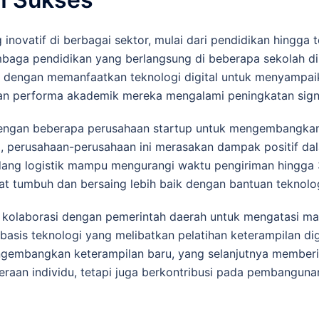
novatif di berbagai sektor, mulai dari pendidikan hingga t
aga pendidikan yang berlangsung di beberapa sekolah di 
dengan memanfaatkan teknologi digital untuk menyampaikan
 dan performa akademik mereka mengalami peningkatan signi
dengan beberapa perusahaan startup untuk mengembangkan a
si, perusahaan-perusahaan ini merasakan dampak positif d
idang logistik mampu mengurangi waktu pengiriman hingga 3
 tumbuh dan bersaing lebih baik dengan bantuan teknolog
olaborasi dengan pemerintah daerah untuk mengatasi masala
is teknologi yang melibatkan pelatihan keterampilan digit
engembangkan keterampilan baru, yang selanjutnya memberi
eraan individu, tetapi juga berkontribusi pada pembanguna