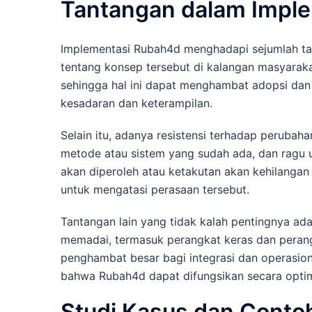
Tantangan dalam Impl
Implementasi Rubah4d menghadapi sejumlah ta
tentang konsep tersebut di kalangan masyaraka
sehingga hal ini dapat menghambat adopsi dan
kesadaran dan keterampilan.
Selain itu, adanya resistensi terhadap perub
metode atau sistem yang sudah ada, dan ragu un
akan diperoleh atau ketakutan akan kehilangan
untuk mengatasi perasaan tersebut.
Tantangan lain yang tidak kalah pentingnya ad
memadai, termasuk perangkat keras dan perangk
penghambat besar bagi integrasi dan operasion
bahwa Rubah4d dapat difungsikan secara optim
Studi Kasus dan Conto