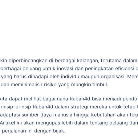
 diperbincangkan di berbagai kalangan, terutama dalam du
bagai peluang untuk inovasi dan peningkatan efisiensi da
 yang harus dihadapi oleh individu maupun organisasi. Me
an meminimalisir risiko yang mungkin timbul.
kita dapat melihat bagaimana Rubah4d bisa menjadi pendor
nsip-prinsip Rubah4d dalam strategi mereka untuk tetap b
i adaptasi sumber daya manusia hingga kebutuhan akan tek
rtikel ini akan mengupas lebih dalam tentang peluang da
perjalanan ini dengan bijak.