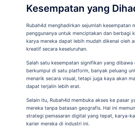
Kesempatan yang Diha
Rubah4d menghadirkan sejumlah kesempatan mena
penggunanya untuk menciptakan dan berbagi kont
karya mereka dapat lebih mudah dikenal oleh a
kreatif secara keseluruhan.
Salah satu kesempatan signifikan yang dibawa o
berkumpul di satu platform, banyak peluang un
menarik secara visual, tetapi juga kaya akan ma
dapat terjalin lebih erat.
Selain itu, Rubah4d membuka akses ke pasar 
mereka tanpa batasan geografis. Hal ini memu
strategi pemasaran digital yang tepat, karya-
karier mereka di industri ini.