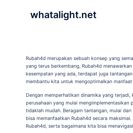
Skip
to
whatalight.net
content
Rubah4d merupakan sebuah konsep yang semakin
yang terus berkembang, Rubah4d menawarkan ber
kesempatan yang ada, terdapat juga tantangan
membantu kita untuk mengoptimalkan manfaat d
Dengan memperhatikan dinamika yang terjadi, 
perusahaan yang mulai mengimplementasikan pri
tidaklah mudah. Beragam tantangan, mulai dar
bisa memanfaatkan Rubah4d secara maksimal. A
Rubah4d, serta bagaimana kita bisa menavigasi 