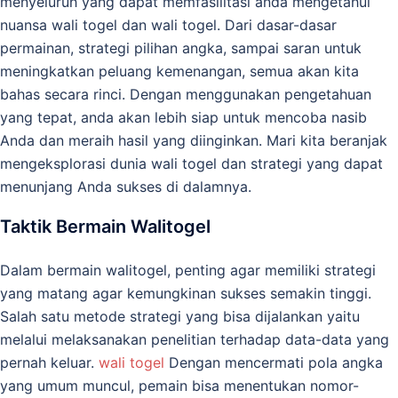
menyeluruh yang dapat memfasilitasi anda mengetahui
nuansa wali togel dan wali togel. Dari dasar-dasar
permainan, strategi pilihan angka, sampai saran untuk
meningkatkan peluang kemenangan, semua akan kita
bahas secara rinci. Dengan menggunakan pengetahuan
yang tepat, anda akan lebih siap untuk mencoba nasib
Anda dan meraih hasil yang diinginkan. Mari kita beranjak
mengeksplorasi dunia wali togel dan strategi yang dapat
menunjang Anda sukses di dalamnya.
Taktik Bermain Walitogel
Dalam bermain walitogel, penting agar memiliki strategi
yang matang agar kemungkinan sukses semakin tinggi.
Salah satu metode strategi yang bisa dijalankan yaitu
melalui melaksanakan penelitian terhadap data-data yang
pernah keluar.
wali togel
Dengan mencermati pola angka
yang umum muncul, pemain bisa menentukan nomor-