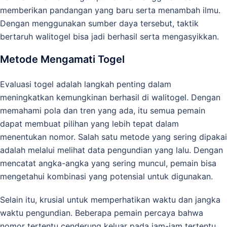
memberikan pandangan yang baru serta menambah ilmu.
Dengan menggunakan sumber daya tersebut, taktik
bertaruh walitogel bisa jadi berhasil serta mengasyikkan.
Metode Mengamati Togel
Evaluasi togel adalah langkah penting dalam
meningkatkan kemungkinan berhasil di walitogel. Dengan
memahami pola dan tren yang ada, itu semua pemain
dapat membuat pilihan yang lebih tepat dalam
menentukan nomor. Salah satu metode yang sering dipakai
adalah melalui melihat data pengundian yang lalu. Dengan
mencatat angka-angka yang sering muncul, pemain bisa
mengetahui kombinasi yang potensial untuk digunakan.
Selain itu, krusial untuk memperhatikan waktu dan jangka
waktu pengundian. Beberapa pemain percaya bahwa
nomor tertentu cenderung keluar pada jam-jam tertentu.