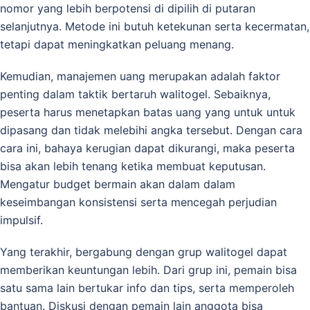
nomor yang lebih berpotensi di dipilih di putaran
selanjutnya. Metode ini butuh ketekunan serta kecermatan,
tetapi dapat meningkatkan peluang menang.
Kemudian, manajemen uang merupakan adalah faktor
penting dalam taktik bertaruh walitogel. Sebaiknya,
peserta harus menetapkan batas uang yang untuk untuk
dipasang dan tidak melebihi angka tersebut. Dengan cara
cara ini, bahaya kerugian dapat dikurangi, maka peserta
bisa akan lebih tenang ketika membuat keputusan.
Mengatur budget bermain akan dalam dalam
keseimbangan konsistensi serta mencegah perjudian
impulsif.
Yang terakhir, bergabung dengan grup walitogel dapat
memberikan keuntungan lebih. Dari grup ini, pemain bisa
satu sama lain bertukar info dan tips, serta memperoleh
bantuan. Diskusi dengan pemain lain anggota bisa