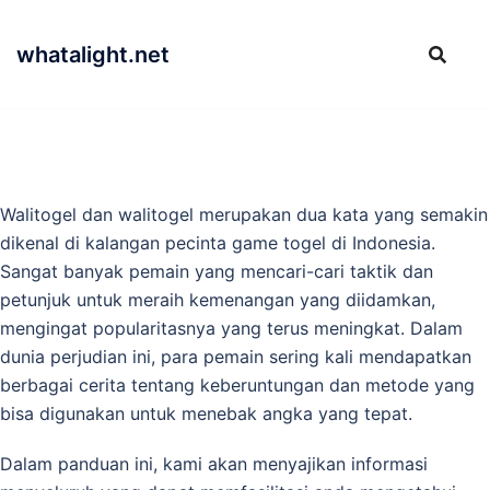
Skip
to
whatalight.net
content
Walitogel dan walitogel merupakan dua kata yang semakin
dikenal di kalangan pecinta game togel di Indonesia.
Sangat banyak pemain yang mencari-cari taktik dan
petunjuk untuk meraih kemenangan yang diidamkan,
mengingat popularitasnya yang terus meningkat. Dalam
dunia perjudian ini, para pemain sering kali mendapatkan
berbagai cerita tentang keberuntungan dan metode yang
bisa digunakan untuk menebak angka yang tepat.
Dalam panduan ini, kami akan menyajikan informasi