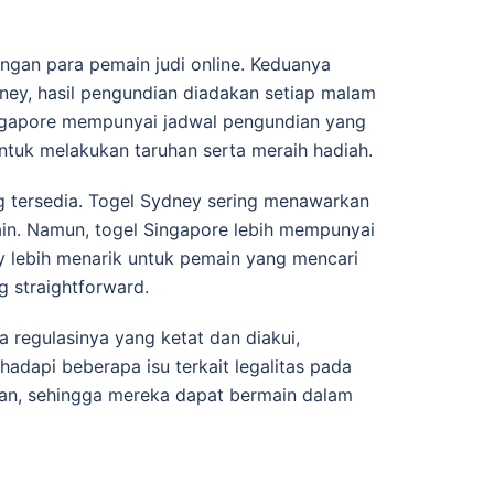
ngan para pemain judi online. Keduanya
ey, hasil pengundian diadakan setiap malam
Singapore mempunyai jadwal pengundian yang
ntuk melakukan taruhan serta meraih hadiah.
ng tersedia. Togel Sydney sering menawarkan
lain. Namun, togel Singapore lebih mempunyai
y lebih menarik untuk pemain yang mencari
 straightforward.
a regulasinya yang ketat dan diakui,
adapi beberapa isu terkait legalitas pada
nan, sehingga mereka dapat bermain dalam