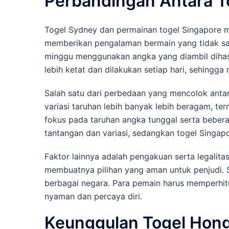
Perbandingan Antara T
Togel Sydney dan permainan togel Singapore m
memberikan pengalaman bermain yang tidak sam
minggu menggunakan angka yang diambil dihasi
lebih ketat dan dilakukan setiap hari, sehing
Salah satu dari perbedaan yang mencolok antar
variasi taruhan lebih banyak lebih beragam, te
fokus pada taruhan angka tunggal serta bebera
tantangan dan variasi, sedangkan togel Singap
Faktor lainnya adalah pengakuan serta legalitas
membuatnya pilihan yang aman untuk penjudi. S
berbagai negara. Para pemain harus memperhit
nyaman dan percaya diri.
Keunggulan Togel Hon