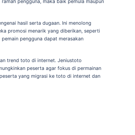
at ramah pengguna, maka baik pemula maupun
ngenai hasil serta dugaan. Ini menolong
eka promosi menarik yang diberikan, seperti
ara pemain pengguna dapat merasakan
trend toto di internet. Jeniustoto
mungkinkan peserta agar fokus di permainan
peserta yang migrasi ke toto di internet dan