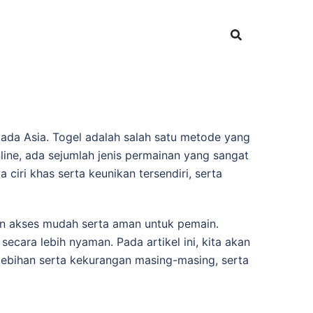
pada Asia. Togel adalah salah satu metode yang
ine, ada sejumlah jenis permainan yang sangat
 ciri khas serta keunikan tersendiri, serta
an akses mudah serta aman untuk pemain.
cara lebih nyaman. Pada artikel ini, kita akan
lebihan serta kekurangan masing-masing, serta