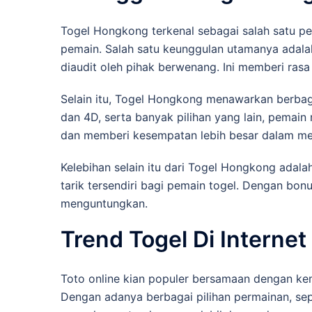
Togel Hongkong terkenal sebagai salah satu pe
pemain. Salah satu keunggulan utamanya adala
diaudit oleh pihak berwenang. Ini memberi ra
Selain itu, Togel Hongkong menawarkan berbagai
dan 4D, serta banyak pilihan yang lain, pemai
dan memberi kesempatan lebih besar dalam m
Kelebihan selain itu dari Togel Hongkong adala
tarik tersendiri bagi pemain togel. Dengan bo
menguntungkan.
Trend Togel Di Internet
Toto online kian populer bersamaan dengan ke
Dengan adanya berbagai pilihan permainan, sep