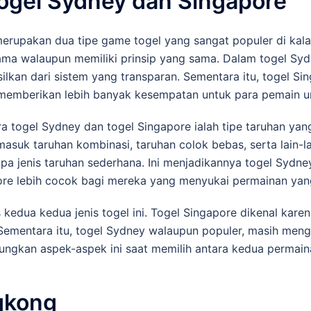
ogel Sydney dan Singapore
erupakan dua tipe game togel yang sangat populer di kala
a walaupun memiliki prinsip yang sama. Dalam togel Sydn
lkan dari sistem yang transparan. Sementara itu, togel 
ga memberikan lebih banyak kesempatan untuk para pemain u
a togel Sydney dan togel Singapore ialah tipe taruhan ya
rmasuk taruhan kombinasi, taruhan colok bebas, serta lain-
pa jenis taruhan sederhana. Ini menjadikannya togel Sydne
ore lebih cocok bagi mereka yang menyukai permainan yang
 kedua kedua jenis togel ini. Togel Singapore dikenal karen
ementara itu, togel Sydney walaupun populer, masih mengh
ungkan aspek-aspek ini saat memilih antara kedua permai
gkong