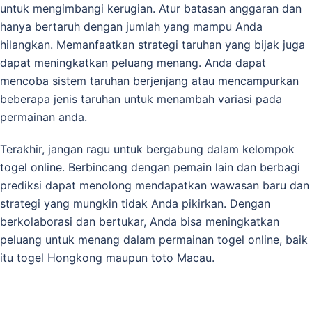
untuk mengimbangi kerugian. Atur batasan anggaran dan
hanya bertaruh dengan jumlah yang mampu Anda
hilangkan. Memanfaatkan strategi taruhan yang bijak juga
dapat meningkatkan peluang menang. Anda dapat
mencoba sistem taruhan berjenjang atau mencampurkan
beberapa jenis taruhan untuk menambah variasi pada
permainan anda.
Terakhir, jangan ragu untuk bergabung dalam kelompok
togel online. Berbincang dengan pemain lain dan berbagi
prediksi dapat menolong mendapatkan wawasan baru dan
strategi yang mungkin tidak Anda pikirkan. Dengan
berkolaborasi dan bertukar, Anda bisa meningkatkan
peluang untuk menang dalam permainan togel online, baik
itu togel Hongkong maupun toto Macau.