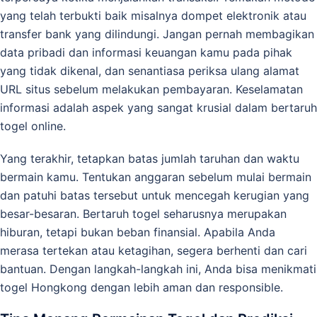
yang telah terbukti baik misalnya dompet elektronik atau
transfer bank yang dilindungi. Jangan pernah membagikan
data pribadi dan informasi keuangan kamu pada pihak
yang tidak dikenal, dan senantiasa periksa ulang alamat
URL situs sebelum melakukan pembayaran. Keselamatan
informasi adalah aspek yang sangat krusial dalam bertaruh
togel online.
Yang terakhir, tetapkan batas jumlah taruhan dan waktu
bermain kamu. Tentukan anggaran sebelum mulai bermain
dan patuhi batas tersebut untuk mencegah kerugian yang
besar-besaran. Bertaruh togel seharusnya merupakan
hiburan, tetapi bukan beban finansial. Apabila Anda
merasa tertekan atau ketagihan, segera berhenti dan cari
bantuan. Dengan langkah-langkah ini, Anda bisa menikmati
togel Hongkong dengan lebih aman dan responsible.