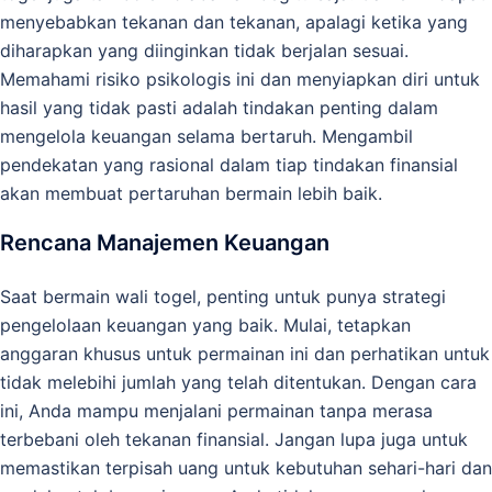
menyebabkan tekanan dan tekanan, apalagi ketika yang
diharapkan yang diinginkan tidak berjalan sesuai.
Memahami risiko psikologis ini dan menyiapkan diri untuk
hasil yang tidak pasti adalah tindakan penting dalam
mengelola keuangan selama bertaruh. Mengambil
pendekatan yang rasional dalam tiap tindakan finansial
akan membuat pertaruhan bermain lebih baik.
Rencana Manajemen Keuangan
Saat bermain wali togel, penting untuk punya strategi
pengelolaan keuangan yang baik. Mulai, tetapkan
anggaran khusus untuk permainan ini dan perhatikan untuk
tidak melebihi jumlah yang telah ditentukan. Dengan cara
ini, Anda mampu menjalani permainan tanpa merasa
terbebani oleh tekanan finansial. Jangan lupa juga untuk
memastikan terpisah uang untuk kebutuhan sehari-hari dan