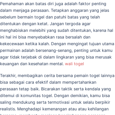
Pemahaman akan batas diri juga adalah faktor penting
dalam menjaga perasaan. Tetapkan anggaran yang jelas
sebelum bermain togel dan patuhi batas yang telah
ditentukan dengan ketat. Jangan tergoda agar
menghabiskan melebihi yang sudah ditentukan, karena hal
ini hal ini bisa menyebabkan rasa bersalah dan
kekecewaan ketika kalah. Dengan mengingat tujuan utama
permainan adalah bersenang-senang, penting untuk kamu
agar tidak terjebak di dalam lingkaran yang bisa merusak
keuangan dan kesehatan mental.
wali togel
Terakhir, membagikan cerita bersama pemain togel lainnya
bisa sebagai cara efektif dalam mempertahankan
perasaan tetap baik. Bicarakan taktik serta kendala yang
ditemui di komunitas togel. Dengan demikian, kamu bisa
saling mendukung serta termotivasi untuk selalu berpikir
realistis. Menghadapi kemenangan atau atau kehilangan