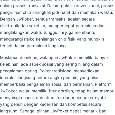
dalam proses transaksi. Dalam poker konvensional, proses
pengiriman chip seringkali jadi rumit dan memakan waktu.
Dengan JwPoker, semua transaksi adalah secara
elektronik dan seketika, mempercepat permainan dan
menghilangkan waktu tunggu. Ini juga membantu
mengurangi risiko kehilangan chip fisik yang mungkin
terjadi dalam permainan langsung.
Meskipun demikian, walaupun JwPoker memiliki banyak
kelebihan, ada aspek sosial yang sering hilang dalam
pengalaman daring. Poker tradisional menyediakan
interaksi langsung antara angka pemain, yang bisa
memperbaiki pengalaman sosial dari permainan. Platform
JwPoker, walau memiliki fitur obrolan, tetap belum mampu
menyaingi nuansa dan atmosfer dari meja poker nyata
yang penuh dengan keceriaan dan kompetisi secara
langsung. Sebagai pilihan, JwPoker dapat menarik bagi