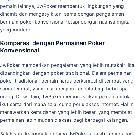
pemain lainnya, JwPoker membentuk lingkungan yang
dinamis dan mengasyikkan, sama dengan pengalaman
bermain poker konvensional tetapi dengan nuansa digital
yang modern.
Komparasi dengan Permainan Poker
Konvensional
JwPoker memberikan pengalaman yang lebih mutakhir jika
dibandingkan dengan poker tradisional. Dalam permainan
poker tradisional, pemain harus berkumpul di tempat yang
sama tempat, yang bisa menjadi kendala bagi beberapa
orang. Di sisi lain, JwPoker memungkinkan pemain untuk
ikut serta dari mana saja, cuma perlu akses internet. Hal ini
menawarkan kemudahan yang lebih besar, yang membuat
permainan lebih mudah diakses bagi berbagai kalangan.
Salah satu keunggulan utama JwPoker adalah kemudahan