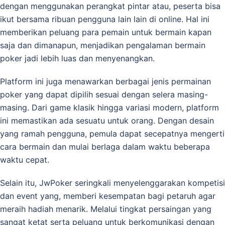
dengan menggunakan perangkat pintar atau, peserta bisa
ikut bersama ribuan pengguna lain lain di online. Hal ini
memberikan peluang para pemain untuk bermain kapan
saja dan dimanapun, menjadikan pengalaman bermain
poker jadi lebih luas dan menyenangkan.
Platform ini juga menawarkan berbagai jenis permainan
poker yang dapat dipilih sesuai dengan selera masing-
masing. Dari game klasik hingga variasi modern, platform
ini memastikan ada sesuatu untuk orang. Dengan desain
yang ramah pengguna, pemula dapat secepatnya mengerti
cara bermain dan mulai berlaga dalam waktu beberapa
waktu cepat.
Selain itu, JwPoker seringkali menyelenggarakan kompetisi
dan event yang, memberi kesempatan bagi petaruh agar
meraih hadiah menarik. Melalui tingkat persaingan yang
sangat ketat serta peluang untuk berkomunikasi dengan