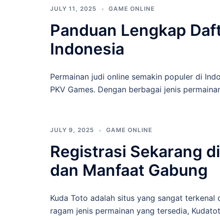
JULY 11, 2025
GAME ONLINE
Panduan Lengkap Daft
Indonesia
Permainan judi online semakin populer di Ind
PKV Games. Dengan berbagai jenis permaina
JULY 9, 2025
GAME ONLINE
Registrasi Sekarang d
dan Manfaat Gabung
Kuda Toto adalah situs yang sangat terkena
ragam jenis permainan yang tersedia, Kudat