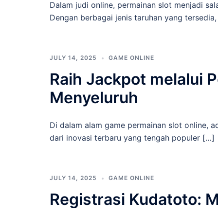
Dalam judi online, permainan slot menjadi sal
Dengan berbagai jenis taruhan yang tersedia,
JULY 14, 2025
GAME ONLINE
Raih Jackpot melalui 
Menyeluruh
Di dalam alam game permainan slot online, 
dari inovasi terbaru yang tengah populer […]
JULY 14, 2025
GAME ONLINE
Registrasi Kudatoto: