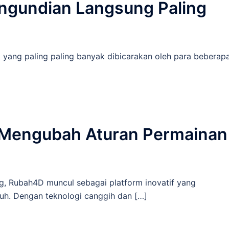
Pengundian Langsung Paling
pik yang paling paling banyak dibicarakan oleh para beberap
Mengubah Aturan Permainan
g, Rubah4D muncul sebagai platform inovatif yang
h. Dengan teknologi canggih dan […]