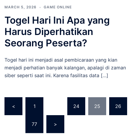
MARCH 5, 2026
GAME ONLINE
Togel Hari Ini Apa yang
Harus Diperhatikan
Seorang Peserta?
Togel hari ini menjadi asal pembicaraan yang kian
menjadi perhatian banyak kalangan, apalagi di zaman
siber seperti saat ini. Karena fasilitas data […]
Posts
<
1
…
24
25
26
pagination
…
77
>