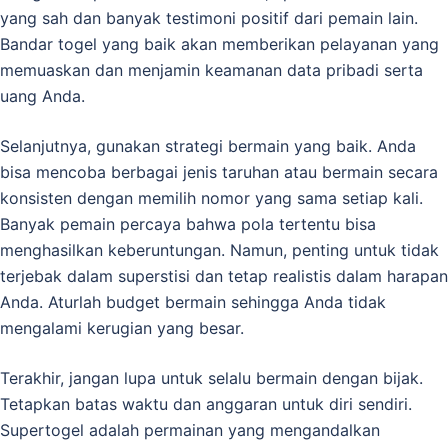
yang sah dan banyak testimoni positif dari pemain lain.
Bandar togel yang baik akan memberikan pelayanan yang
memuaskan dan menjamin keamanan data pribadi serta
uang Anda.
Selanjutnya, gunakan strategi bermain yang baik. Anda
bisa mencoba berbagai jenis taruhan atau bermain secara
konsisten dengan memilih nomor yang sama setiap kali.
Banyak pemain percaya bahwa pola tertentu bisa
menghasilkan keberuntungan. Namun, penting untuk tidak
terjebak dalam superstisi dan tetap realistis dalam harapan
Anda. Aturlah budget bermain sehingga Anda tidak
mengalami kerugian yang besar.
Terakhir, jangan lupa untuk selalu bermain dengan bijak.
Tetapkan batas waktu dan anggaran untuk diri sendiri.
Supertogel adalah permainan yang mengandalkan