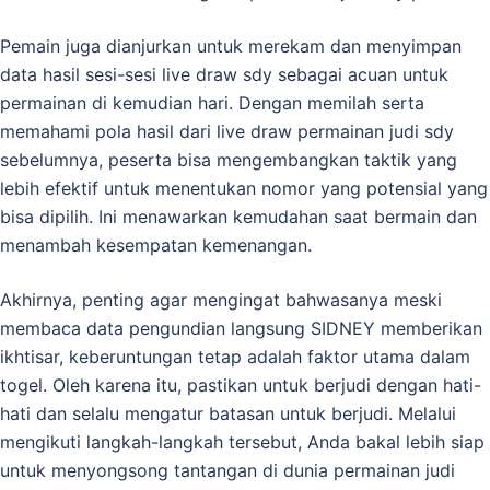
Pemain juga dianjurkan untuk merekam dan menyimpan
data hasil sesi-sesi live draw sdy sebagai acuan untuk
permainan di kemudian hari. Dengan memilah serta
memahami pola hasil dari live draw permainan judi sdy
sebelumnya, peserta bisa mengembangkan taktik yang
lebih efektif untuk menentukan nomor yang potensial yang
bisa dipilih. Ini menawarkan kemudahan saat bermain dan
menambah kesempatan kemenangan.
Akhirnya, penting agar mengingat bahwasanya meski
membaca data pengundian langsung SIDNEY memberikan
ikhtisar, keberuntungan tetap adalah faktor utama dalam
togel. Oleh karena itu, pastikan untuk berjudi dengan hati-
hati dan selalu mengatur batasan untuk berjudi. Melalui
mengikuti langkah-langkah tersebut, Anda bakal lebih siap
untuk menyongsong tantangan di dunia permainan judi