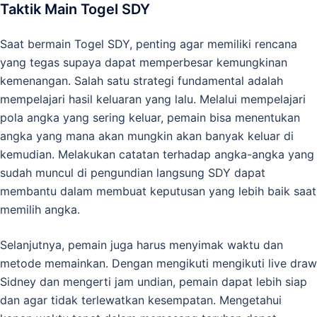
Taktik Main Togel SDY
Saat bermain Togel SDY, penting agar memiliki rencana
yang tegas supaya dapat memperbesar kemungkinan
kemenangan. Salah satu strategi fundamental adalah
mempelajari hasil keluaran yang lalu. Melalui mempelajari
pola angka yang sering keluar, pemain bisa menentukan
angka yang mana akan mungkin akan banyak keluar di
kemudian. Melakukan catatan terhadap angka-angka yang
sudah muncul di pengundian langsung SDY dapat
membantu dalam membuat keputusan yang lebih baik saat
memilih angka.
Selanjutnya, pemain juga harus menyimak waktu dan
metode memainkan. Dengan mengikuti mengikuti live draw
Sidney dan mengerti jam undian, pemain dapat lebih siap
dan agar tidak terlewatkan kesempatan. Mengetahui