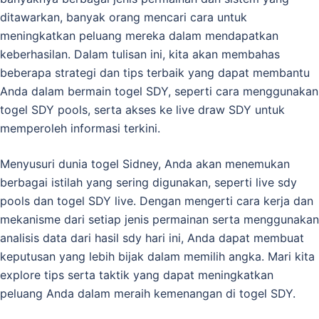
ditawarkan, banyak orang mencari cara untuk
meningkatkan peluang mereka dalam mendapatkan
keberhasilan. Dalam tulisan ini, kita akan membahas
beberapa strategi dan tips terbaik yang dapat membantu
Anda dalam bermain togel SDY, seperti cara menggunakan
togel SDY pools, serta akses ke live draw SDY untuk
memperoleh informasi terkini.
Menyusuri dunia togel Sidney, Anda akan menemukan
berbagai istilah yang sering digunakan, seperti live sdy
pools dan togel SDY live. Dengan mengerti cara kerja dan
mekanisme dari setiap jenis permainan serta menggunakan
analisis data dari hasil sdy hari ini, Anda dapat membuat
keputusan yang lebih bijak dalam memilih angka. Mari kita
explore tips serta taktik yang dapat meningkatkan
peluang Anda dalam meraih kemenangan di togel SDY.