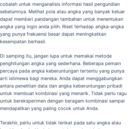
cobalah untuk menganalisis informasi hasil pengundian
sebelumnya. Melihat pola atau angka yang banyak keluar
dapat memberi pandangan tambahan untuk menentukan
angka yang ingin anda pilih. Riset terhadap angka-angka
yang punya frekuensi besar dapat meningkatkan
kesempatan berhasil.
Di samping itu, jangan lupa untuk memakai metode
penghitungan angka yang sederhana. Beberapa pemain
percaya pada angka keberuntungan tertentu yang punya
arti istimewa bagi mereka. Anda dapat menggabungkan
antara penelitian data dan angka keberuntungan pribadi
untuk membuat kombinasi yang menarik. Tidak perlu ragu
untuk bereksperimen dengan beragam kombinasi sampai
mendapatkan yang paling cocok untuk Anda.
Terakhir, perlu untuk tidak terikat pada satu angka atau