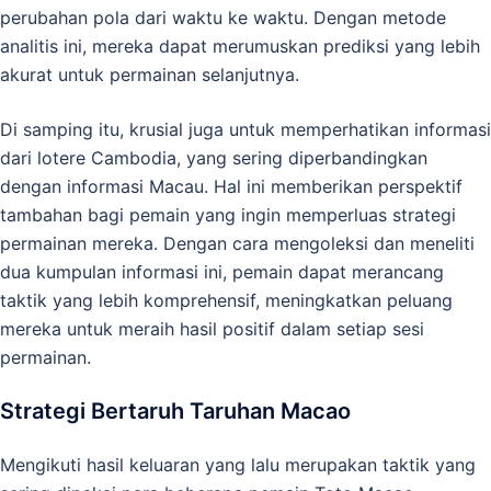
perubahan pola dari waktu ke waktu. Dengan metode
analitis ini, mereka dapat merumuskan prediksi yang lebih
akurat untuk permainan selanjutnya.
Di samping itu, krusial juga untuk memperhatikan informasi
dari lotere Cambodia, yang sering diperbandingkan
dengan informasi Macau. Hal ini memberikan perspektif
tambahan bagi pemain yang ingin memperluas strategi
permainan mereka. Dengan cara mengoleksi dan meneliti
dua kumpulan informasi ini, pemain dapat merancang
taktik yang lebih komprehensif, meningkatkan peluang
mereka untuk meraih hasil positif dalam setiap sesi
permainan.
Strategi Bertaruh Taruhan Macao
Mengikuti hasil keluaran yang lalu merupakan taktik yang