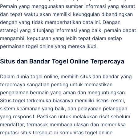
Pemain yang menggunakan sumber informasi yang akurat
dan tepat waktu akan memiliki keunggulan dibandingkan
dengan yang tidak memperhatikan data ini. Dengan
strategi yang ditunjang informasi yang baik, pemain dapat
mengambil keputusan yang lebih tepat dalam setiap
permainan togel online yang mereka ikuti.
Situs dan Bandar Togel Online Terpercaya
Dalam dunia togel online, memilih situs dan bandar yang
terpercaya sangatlah penting untuk memastikan
pengalaman bermain yang aman dan menguntungkan.
Situs togel terkemuka biasanya memiliki lisensi resmi,
sistem keamanan yang baik, dan pelayanan pelanggan
yang responsif. Pastikan untuk melakukan riset sebelum
mendaftar, termasuk membaca ulasan dan memeriksa
reputasi situs tersebut di komunitas togel online.