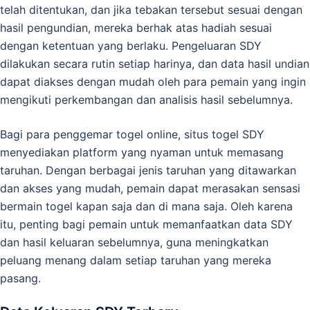
telah ditentukan, dan jika tebakan tersebut sesuai dengan
hasil pengundian, mereka berhak atas hadiah sesuai
dengan ketentuan yang berlaku. Pengeluaran SDY
dilakukan secara rutin setiap harinya, dan data hasil undian
dapat diakses dengan mudah oleh para pemain yang ingin
mengikuti perkembangan dan analisis hasil sebelumnya.
Bagi para penggemar togel online, situs togel SDY
menyediakan platform yang nyaman untuk memasang
taruhan. Dengan berbagai jenis taruhan yang ditawarkan
dan akses yang mudah, pemain dapat merasakan sensasi
bermain togel kapan saja dan di mana saja. Oleh karena
itu, penting bagi pemain untuk memanfaatkan data SDY
dan hasil keluaran sebelumnya, guna meningkatkan
peluang menang dalam setiap taruhan yang mereka
pasang.