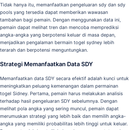
Tidak hanya itu, memanfaatkan pengeluaran sdy dan sdy
pools yang tersedia dapat memberikan wawasan
tambahan bagi pemain. Dengan menggunakan data ini,
pemain dapat melihat tren dan mencoba memprediksi
angka-angka yang berpotensi keluar di masa depan,
menjadikan pengalaman bermain togel sydney lebih
terarah dan berpotensi menguntungkan.
Strategi Memanfaatkan Data SDY
Memanfaatkan data SDY secara efektif adalah kunci untuk
meningkatkan peluang kemenangan dalam permainan
togel Sidney. Pertama, pemain harus melakukan analisis
terhadap hasil pengeluaran SDY sebelumnya. Dengan
melihat pola angka yang sering muncul, pemain dapat
merumuskan strategi yang lebih baik dan memilih angka-
angka yang memiliki probabilitas lebih tinggi untuk keluar.