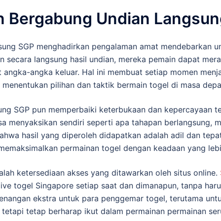
n Bergabung Undian Langsu
sung SGP menghadirkan pengalaman amat mendebarkan un
n secara langsung hasil undian, mereka pemain dapat me
 angka-angka keluar. Hal ini membuat setiap momen menjadi
menentukan pilihan dan taktik bermain togel di masa depa
ngsung SGP pun memperbaiki keterbukaan dan kepercayaan t
sa menyaksikan sendiri seperti apa tahapan berlangsung, 
ahwa hasil yang diperoleh didapatkan adalah adil dan tepat
 memaksimalkan permainan togel dengan keadaan yang lebi
alah ketersediaan akses yang ditawarkan oleh situs online.
ive togel Singapore setiap saat dan dimanapun, tanpa harus
senangan ekstra untuk para penggemar togel, terutama unt
t tetapi tetap berharap ikut dalam permainan permainan seru