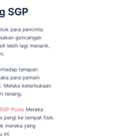
ng SGP
tuk para pencinta
rasakan goncangan
 lebih lagi menarik,
n.
erhadap tahapan
maka para pemain
. Melalui keterbukaan
h tenang.
SGP Pools
Mereka
 pergi ke tempat fisik.
uk mereka yang
 ini.