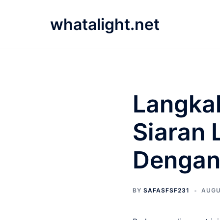
Skip
to
whatalight.net
content
Langka
Siaran 
Dengan
BY
SAFASFSF231
AUGU