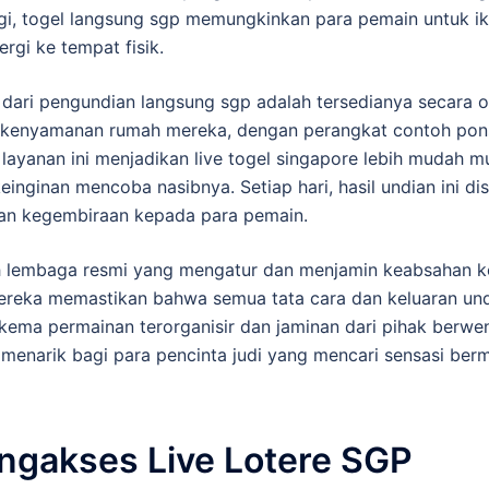
i, togel langsung sgp memungkinkan para pemain untuk iku
rgi ke tempat fisik.
 dari pengundian langsung sgp adalah tersedianya secara o
 kenyamanan rumah mereka, dengan perangkat contoh ponse
 layanan ini menjadikan live togel singapore lebih mudah 
nginan mencoba nasibnya. Setiap hari, hasil undian ini dis
an kegembiraan kepada para pemain.
h lembaga resmi yang mengatur dan menjamin keabsahan 
Mereka memastikan bahwa semua tata cara dan keluaran und
skema permainan terorganisir dan jaminan dari pihak berwe
g menarik bagi para pencinta judi yang mencari sensasi be
gakses Live Lotere SGP