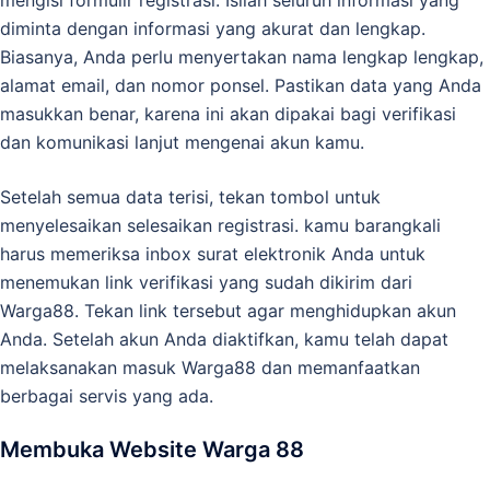
mengisi formulir registrasi. Isilah seluruh informasi yang
diminta dengan informasi yang akurat dan lengkap.
Biasanya, Anda perlu menyertakan nama lengkap lengkap,
alamat email, dan nomor ponsel. Pastikan data yang Anda
masukkan benar, karena ini akan dipakai bagi verifikasi
dan komunikasi lanjut mengenai akun kamu.
Setelah semua data terisi, tekan tombol untuk
menyelesaikan selesaikan registrasi. kamu barangkali
harus memeriksa inbox surat elektronik Anda untuk
menemukan link verifikasi yang sudah dikirim dari
Warga88. Tekan link tersebut agar menghidupkan akun
Anda. Setelah akun Anda diaktifkan, kamu telah dapat
melaksanakan masuk Warga88 dan memanfaatkan
berbagai servis yang ada.
Membuka Website Warga 88