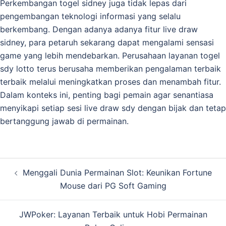
Perkembangan togel sidney juga tidak lepas dari
pengembangan teknologi informasi yang selalu
berkembang. Dengan adanya adanya fitur live draw
sidney, para petaruh sekarang dapat mengalami sensasi
game yang lebih mendebarkan. Perusahaan layanan togel
sdy lotto terus berusaha memberikan pengalaman terbaik
terbaik melalui meningkatkan proses dan menambah fitur.
Dalam konteks ini, penting bagi pemain agar senantiasa
menyikapi setiap sesi live draw sdy dengan bijak dan tetap
bertanggung jawab di permainan.
Post
Menggali Dunia Permainan Slot: Keunikan Fortune
navigation
Mouse dari PG Soft Gaming
JWPoker: Layanan Terbaik untuk Hobi Permainan