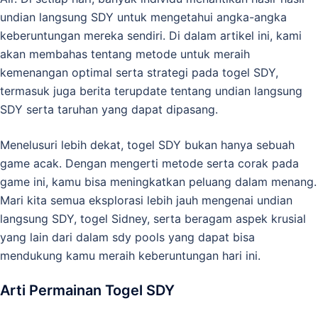
undian langsung SDY untuk mengetahui angka-angka
keberuntungan mereka sendiri. Di dalam artikel ini, kami
akan membahas tentang metode untuk meraih
kemenangan optimal serta strategi pada togel SDY,
termasuk juga berita terupdate tentang undian langsung
SDY serta taruhan yang dapat dipasang.
Menelusuri lebih dekat, togel SDY bukan hanya sebuah
game acak. Dengan mengerti metode serta corak pada
game ini, kamu bisa meningkatkan peluang dalam menang.
Mari kita semua eksplorasi lebih jauh mengenai undian
langsung SDY, togel Sidney, serta beragam aspek krusial
yang lain dari dalam sdy pools yang dapat bisa
mendukung kamu meraih keberuntungan hari ini.
Arti Permainan Togel SDY