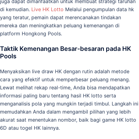
juga dapat dimanfaatkan untuk membuat strategi taruhan
di kemudian.
Live HK Lotto
Melalui pengumpulan data hk
yang teratur, pemain dapat merencanakan tindakan
mereka dan meningkatkan peluang kemenangan di
platform Hongkong Pools.
Taktik Kemenangan Besar-besaran pada HK
Pools
Menyaksikan live draw HK dengan rutin adalah metode
cara yang efektif untuk memperbesar peluang menang.
Lewat melihat rekap real-time, Anda bisa mendapatkan
informasi paling baru tentang hasil HK lotto serta
menganalisis pola yang mungkin terjadi timbul. Langkah ini
memudahkan Anda dalam mengambil pilihan yang lebih
akurat saat menentukan nombor, baik bagi game HK lotto
6D atau togel HK lainnya.