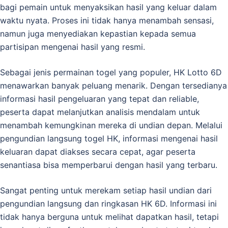
bagi pemain untuk menyaksikan hasil yang keluar dalam
waktu nyata. Proses ini tidak hanya menambah sensasi,
namun juga menyediakan kepastian kepada semua
partisipan mengenai hasil yang resmi.
Sebagai jenis permainan togel yang populer, HK Lotto 6D
menawarkan banyak peluang menarik. Dengan tersedianya
informasi hasil pengeluaran yang tepat dan reliable,
peserta dapat melanjutkan analisis mendalam untuk
menambah kemungkinan mereka di undian depan. Melalui
pengundian langsung togel HK, informasi mengenai hasil
keluaran dapat diakses secara cepat, agar peserta
senantiasa bisa memperbarui dengan hasil yang terbaru.
Sangat penting untuk merekam setiap hasil undian dari
pengundian langsung dan ringkasan HK 6D. Informasi ini
tidak hanya berguna untuk melihat dapatkan hasil, tetapi