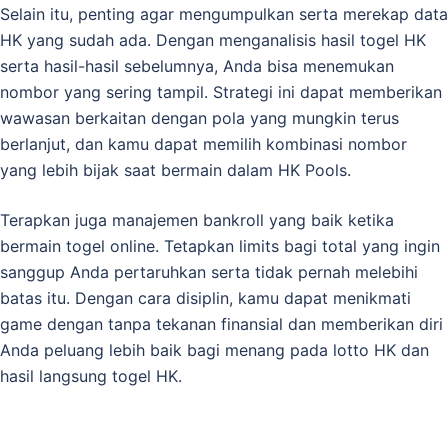
Selain itu, penting agar mengumpulkan serta merekap data
HK yang sudah ada. Dengan menganalisis hasil togel HK
serta hasil-hasil sebelumnya, Anda bisa menemukan
nombor yang sering tampil. Strategi ini dapat memberikan
wawasan berkaitan dengan pola yang mungkin terus
berlanjut, dan kamu dapat memilih kombinasi nombor
yang lebih bijak saat bermain dalam HK Pools.
Terapkan juga manajemen bankroll yang baik ketika
bermain togel online. Tetapkan limits bagi total yang ingin
sanggup Anda pertaruhkan serta tidak pernah melebihi
batas itu. Dengan cara disiplin, kamu dapat menikmati
game dengan tanpa tekanan finansial dan memberikan diri
Anda peluang lebih baik bagi menang pada lotto HK dan
hasil langsung togel HK.