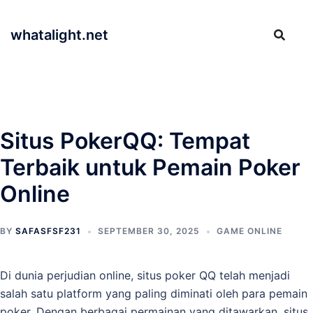
Skip
to
whatalight.net
content
Situs PokerQQ: Tempat
Terbaik untuk Pemain Poker
Online
BY
SAFASFSF231
SEPTEMBER 30, 2025
GAME ONLINE
Di dunia perjudian online, situs poker QQ telah menjadi
salah satu platform yang paling diminati oleh para pemain
poker. Dengan berbagai permainan yang ditawarkan, situs