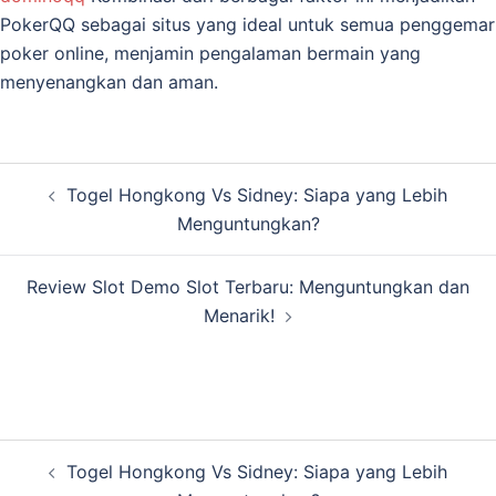
PokerQQ sebagai situs yang ideal untuk semua penggemar
poker online, menjamin pengalaman bermain yang
menyenangkan dan aman.
Post
Togel Hongkong Vs Sidney: Siapa yang Lebih
navigation
Menguntungkan?
Review Slot Demo Slot Terbaru: Menguntungkan dan
Menarik!
Post
Togel Hongkong Vs Sidney: Siapa yang Lebih
navigation