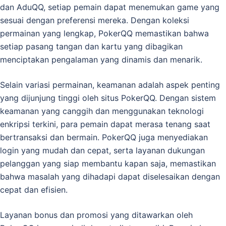
dan AduQQ, setiap pemain dapat menemukan game yang
sesuai dengan preferensi mereka. Dengan koleksi
permainan yang lengkap, PokerQQ memastikan bahwa
setiap pasang tangan dan kartu yang dibagikan
menciptakan pengalaman yang dinamis dan menarik.
Selain variasi permainan, keamanan adalah aspek penting
yang dijunjung tinggi oleh situs PokerQQ. Dengan sistem
keamanan yang canggih dan menggunakan teknologi
enkripsi terkini, para pemain dapat merasa tenang saat
bertransaksi dan bermain. PokerQQ juga menyediakan
login yang mudah dan cepat, serta layanan dukungan
pelanggan yang siap membantu kapan saja, memastikan
bahwa masalah yang dihadapi dapat diselesaikan dengan
cepat dan efisien.
Layanan bonus dan promosi yang ditawarkan oleh