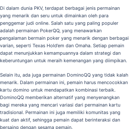
Di dalam dunia PKV, terdapat berbagai jenis permainan
yang menarik dan seru untuk dimainkan oleh para
penggemar judi online. Salah satu yang paling populer
adalah permainan PokerQQ, yang menawarkan
pengalaman bermain poker yang menarik dengan berbagai
varian, seperti Texas Hold’em dan Omaha. Setiap pemain
dapat menunjukkan kemampuannya dalam strategi dan
keberuntungan untuk meraih kemenangan yang diimpikan.
Selain itu, ada juga permainan DominoQQ yang tidak kalah
menarik. Dalam permainan ini, pemain harus mencocokkan
kartu domino untuk mendapatkan kombinasi terbaik.
DominoQQ memberikan alternatif yang menyenangkan
bagi mereka yang mencari variasi dari permainan kartu
tradisional. Permainan ini juga memiliki komunitas yang
kuat dan aktif, sehingga pemain dapat berinteraksi dan
bersaing dengan sesama pemain.