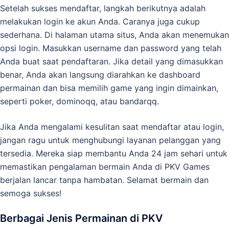
Setelah sukses mendaftar, langkah berikutnya adalah
melakukan login ke akun Anda. Caranya juga cukup
sederhana. Di halaman utama situs, Anda akan menemukan
opsi login. Masukkan username dan password yang telah
Anda buat saat pendaftaran. Jika detail yang dimasukkan
benar, Anda akan langsung diarahkan ke dashboard
permainan dan bisa memilih game yang ingin dimainkan,
seperti poker, dominoqq, atau bandarqq.
Jika Anda mengalami kesulitan saat mendaftar atau login,
jangan ragu untuk menghubungi layanan pelanggan yang
tersedia. Mereka siap membantu Anda 24 jam sehari untuk
memastikan pengalaman bermain Anda di PKV Games
berjalan lancar tanpa hambatan. Selamat bermain dan
semoga sukses!
Berbagai Jenis Permainan di PKV