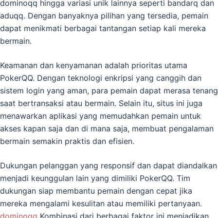
dominoqq hingga variasi unik lainnya seperti bandarq dan
aduqq. Dengan banyaknya pilihan yang tersedia, pemain
dapat menikmati berbagai tantangan setiap kali mereka
bermain.
Keamanan dan kenyamanan adalah prioritas utama
PokerQQ. Dengan teknologi enkripsi yang canggih dan
sistem login yang aman, para pemain dapat merasa tenang
saat bertransaksi atau bermain. Selain itu, situs ini juga
menawarkan aplikasi yang memudahkan pemain untuk
akses kapan saja dan di mana saja, membuat pengalaman
bermain semakin praktis dan efisien.
Dukungan pelanggan yang responsif dan dapat diandalkan
menjadi keunggulan lain yang dimiliki PokerQQ. Tim
dukungan siap membantu pemain dengan cepat jika
mereka mengalami kesulitan atau memiliki pertanyaan.
dominoqq
Kombinasi dari berbagai faktor ini menjadikan