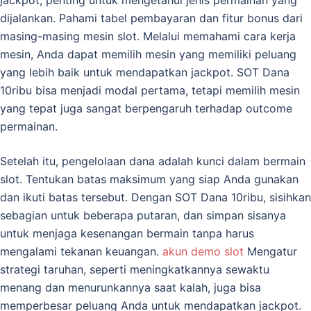
jackpot, penting untuk mengetahui jenis permainan yang
dijalankan. Pahami tabel pembayaran dan fitur bonus dari
masing-masing mesin slot. Melalui memahami cara kerja
mesin, Anda dapat memilih mesin yang memiliki peluang
yang lebih baik untuk mendapatkan jackpot. SOT Dana
10ribu bisa menjadi modal pertama, tetapi memilih mesin
yang tepat juga sangat berpengaruh terhadap outcome
permainan.
Setelah itu, pengelolaan dana adalah kunci dalam bermain
slot. Tentukan batas maksimum yang siap Anda gunakan
dan ikuti batas tersebut. Dengan SOT Dana 10ribu, sisihkan
sebagian untuk beberapa putaran, dan simpan sisanya
untuk menjaga kesenangan bermain tanpa harus
mengalami tekanan keuangan.
akun demo slot
Mengatur
strategi taruhan, seperti meningkatkannya sewaktu
menang dan menurunkannya saat kalah, juga bisa
memperbesar peluang Anda untuk mendapatkan jackpot.