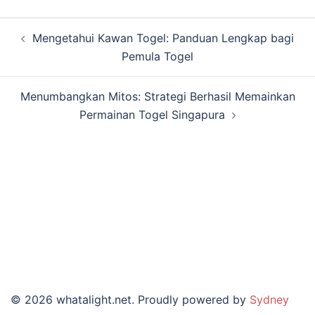
Post
Mengetahui Kawan Togel: Panduan Lengkap bagi
navigation
Pemula Togel
Menumbangkan Mitos: Strategi Berhasil Memainkan
Permainan Togel Singapura
© 2026 whatalight.net. Proudly powered by
Sydney