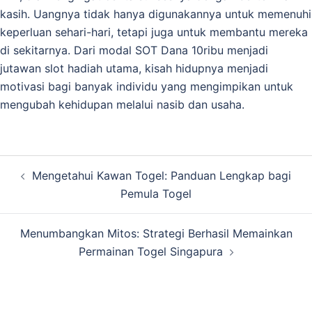
kasih. Uangnya tidak hanya digunakannya untuk memenuhi
keperluan sehari-hari, tetapi juga untuk membantu mereka
di sekitarnya. Dari modal SOT Dana 10ribu menjadi
jutawan slot hadiah utama, kisah hidupnya menjadi
motivasi bagi banyak individu yang mengimpikan untuk
mengubah kehidupan melalui nasib dan usaha.
Post
Mengetahui Kawan Togel: Panduan Lengkap bagi
navigation
Pemula Togel
Menumbangkan Mitos: Strategi Berhasil Memainkan
Permainan Togel Singapura