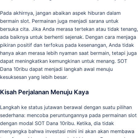
Pada akhirnya, jangan abaikan aspek hiburan dalam
bermain slot. Permainan juga menjadi sarana untuk
bersuka cita. Jika Anda merasa tertekan atau tidak tenang,
ada baiknya untuk berhenti sejenak. Dengan cara menjaga
pikiran positif dan terfokus pada kesenangan, Anda tidak
hanya akan merasa lebih nyaman saat bermain, tetapi juga
dapat meningkatkan kemungkinan untuk menang. SOT
Dana 10ribu dapat menjadi langkah awal menuju
kesuksesan yang lebih besar.
Kisah Perjalanan Menuju Kaya
Langkah ke status jutawan berawal dengan suatu pilihan
sederhana: mencoba peruntungannya pada permainan slot
dengan modal SOT Dana 10ribu. Ketika, dia tidak
menyangka bahwa investasi mini ini akan akan membawa