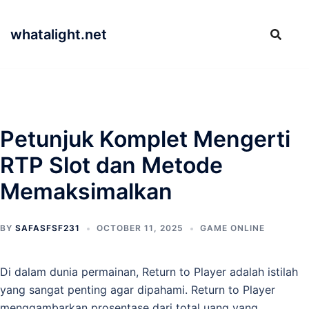
Skip
to
whatalight.net
content
Petunjuk Komplet Mengerti
RTP Slot dan Metode
Memaksimalkan
BY
SAFASFSF231
OCTOBER 11, 2025
GAME ONLINE
Di dalam dunia permainan, Return to Player adalah istilah
yang sangat penting agar dipahami. Return to Player
menggambarkan prosentase dari total uang yang