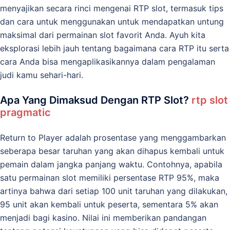
menyajikan secara rinci mengenai RTP slot, termasuk tips
dan cara untuk menggunakan untuk mendapatkan untung
maksimal dari permainan slot favorit Anda. Ayuh kita
eksplorasi lebih jauh tentang bagaimana cara RTP itu serta
cara Anda bisa mengaplikasikannya dalam pengalaman
judi kamu sehari-hari.
Apa Yang Dimaksud Dengan RTP Slot?
rtp slot
pragmatic
Return to Player adalah prosentase yang menggambarkan
seberapa besar taruhan yang akan dihapus kembali untuk
pemain dalam jangka panjang waktu. Contohnya, apabila
satu permainan slot memiliki persentase RTP 95%, maka
artinya bahwa dari setiap 100 unit taruhan yang dilakukan,
95 unit akan kembali untuk peserta, sementara 5% akan
menjadi bagi kasino. Nilai ini memberikan pandangan