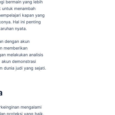
gi bermain yang lebih
tik untuk menambah
mempelajari kapan yang
nya. Hal ini penting
taruhan nyata.
nan dengan akun
an memberikan
an melakukan analisis
ya akun demonstrasi
dunia judi yang sejati.
a
rkeinginan mengalami
dan proteksi yang baik,