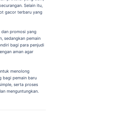
curangan. Selain itu,
lot gacor terbaru yang
s dan promosi yang
n, sedangkan pemain
endiri bagi para penjudi
dengan aman agar
 untuk menolong
g bagi pemain baru
imple, serta proses
 dan menguntungkan.