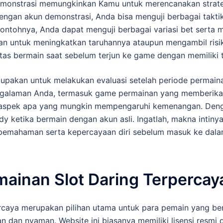
demonstrasi memungkinkan Kamu untuk merencanakan strate
dengan akun demonstrasi, Anda bisa menguji berbagai tak
ntohnya, Anda dapat menguji berbagai variasi bet serta 
n untuk meningkatkan taruhannya ataupun mengambil risiko
tas bermain saat sebelum terjun ke game dengan memiliki 
elupakan untuk melakukan evaluasi setelah periode permai
engalaman Anda, termasuk game permainan yang memberik
 aspek apa yang mungkin mempengaruhi kemenangan. Deng
ady ketika bermain dengan akun asli. Ingatlah, makna intin
emahaman serta kepercayaan diri sebelum masuk ke dalam 
mainan Slot Daring Terpercay
ercaya merupakan pilihan utama untuk para pemain yang be
 dan nyaman. Website ini biasanya memiliki lisensi resmi 