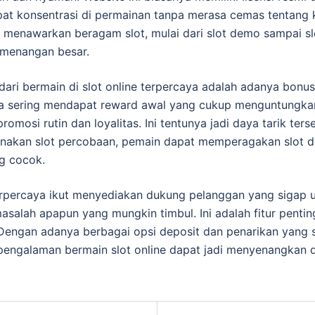
t konsentrasi di permainan tanpa merasa cemas tentang ke
ut menawarkan beragam slot, mulai dari slot demo sampai s
menangan besar.
dari bermain di slot online terpercaya adalah adanya bonu
a sering mendapat reward awal yang cukup menguntungka
omosi rutin dan loyalitas. Ini tentunya jadi daya tarik ters
nakan slot percobaan, pemain dapat memperagakan slot 
g cocok.
e terpercaya ikut menyediakan dukung pelanggan yang sigap
alah apapun yang mungkin timbul. Ini adalah fitur pentin
. Dengan adanya berbagai opsi deposit dan penarikan yang s
, pengalaman bermain slot online dapat jadi menyenangkan