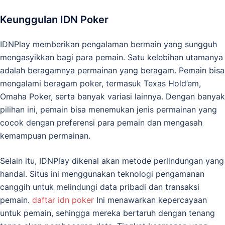
Keunggulan IDN Poker
IDNPlay memberikan pengalaman bermain yang sungguh
mengasyikkan bagi para pemain. Satu kelebihan utamanya
adalah beragamnya permainan yang beragam. Pemain bisa
mengalami beragam poker, termasuk Texas Hold’em,
Omaha Poker, serta banyak variasi lainnya. Dengan banyak
pilihan ini, pemain bisa menemukan jenis permainan yang
cocok dengan preferensi para pemain dan mengasah
kemampuan permainan.
Selain itu, IDNPlay dikenal akan metode perlindungan yang
handal. Situs ini menggunakan teknologi pengamanan
canggih untuk melindungi data pribadi dan transaksi
pemain.
daftar idn poker
Ini menawarkan kepercayaan
untuk pemain, sehingga mereka bertaruh dengan tenang