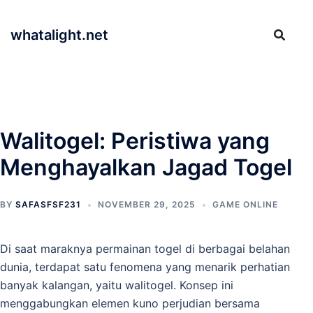
Skip
to
whatalight.net
content
Walitogel: Peristiwa yang
Menghayalkan Jagad Togel
BY
SAFASFSF231
NOVEMBER 29, 2025
GAME ONLINE
Di saat maraknya permainan togel di berbagai belahan
dunia, terdapat satu fenomena yang menarik perhatian
banyak kalangan, yaitu walitogel. Konsep ini
menggabungkan elemen kuno perjudian bersama