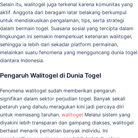
Selain itu, walitogel juga terkenal karena komunitas yang
aktif. Anggota dari beragam latar belakang berkumpul
untuk mendiskusikan pengalaman, tips, serta strategi
dalam bermain togel. Suasana sosial yang tercipta dalam
lingkungan ini semakin memperkuat ketenaran walitogel,
sehingga ia lebih dari sekadar platform permainan,
melainkan suatu fenomena yang mengguncang dunia togel
diantara Indonesia.
Pengaruh Walitogel di Dunia Togel
Fenomena walitogel sudah memberikan pengaruh
signifikan dalam sektor perjudian togel. Banyak sekali
petaruh yang dahulu meragukan kini jadi percaya diri
untuk memasang taruhan.
walitogel
Melalui sistem yang
diyakini lebih transparan dan gampang diakses, walitogel
berhasil menarik perhatian banyak individu. Ini