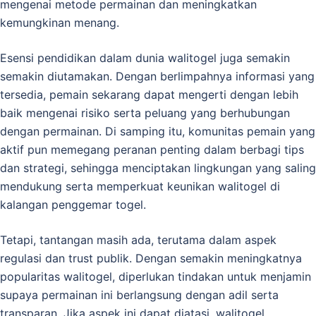
mengenai metode permainan dan meningkatkan
kemungkinan menang.
Esensi pendidikan dalam dunia walitogel juga semakin
semakin diutamakan. Dengan berlimpahnya informasi yang
tersedia, pemain sekarang dapat mengerti dengan lebih
baik mengenai risiko serta peluang yang berhubungan
dengan permainan. Di samping itu, komunitas pemain yang
aktif pun memegang peranan penting dalam berbagi tips
dan strategi, sehingga menciptakan lingkungan yang saling
mendukung serta memperkuat keunikan walitogel di
kalangan penggemar togel.
Tetapi, tantangan masih ada, terutama dalam aspek
regulasi dan trust publik. Dengan semakin meningkatnya
popularitas walitogel, diperlukan tindakan untuk menjamin
supaya permainan ini berlangsung dengan adil serta
transparan. Jika aspek ini dapat diatasi, walitogel