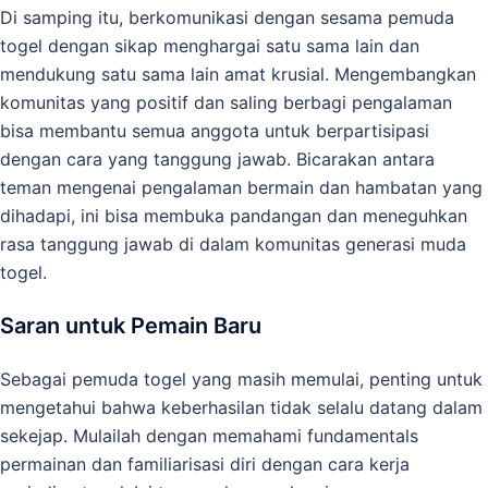
Di samping itu, berkomunikasi dengan sesama pemuda
togel dengan sikap menghargai satu sama lain dan
mendukung satu sama lain amat krusial. Mengembangkan
komunitas yang positif dan saling berbagi pengalaman
bisa membantu semua anggota untuk berpartisipasi
dengan cara yang tanggung jawab. Bicarakan antara
teman mengenai pengalaman bermain dan hambatan yang
dihadapi, ini bisa membuka pandangan dan meneguhkan
rasa tanggung jawab di dalam komunitas generasi muda
togel.
Saran untuk Pemain Baru
Sebagai pemuda togel yang masih memulai, penting untuk
mengetahui bahwa keberhasilan tidak selalu datang dalam
sekejap. Mulailah dengan memahami fundamentals
permainan dan familiarisasi diri dengan cara kerja