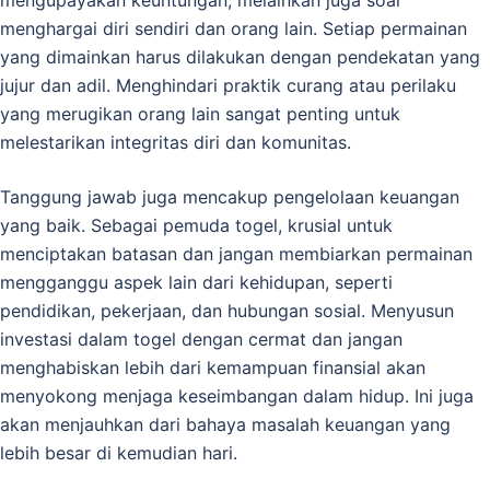
mengupayakan keuntungan, melainkan juga soal
menghargai diri sendiri dan orang lain. Setiap permainan
yang dimainkan harus dilakukan dengan pendekatan yang
jujur dan adil. Menghindari praktik curang atau perilaku
yang merugikan orang lain sangat penting untuk
melestarikan integritas diri dan komunitas.
Tanggung jawab juga mencakup pengelolaan keuangan
yang baik. Sebagai pemuda togel, krusial untuk
menciptakan batasan dan jangan membiarkan permainan
mengganggu aspek lain dari kehidupan, seperti
pendidikan, pekerjaan, dan hubungan sosial. Menyusun
investasi dalam togel dengan cermat dan jangan
menghabiskan lebih dari kemampuan finansial akan
menyokong menjaga keseimbangan dalam hidup. Ini juga
akan menjauhkan dari bahaya masalah keuangan yang
lebih besar di kemudian hari.