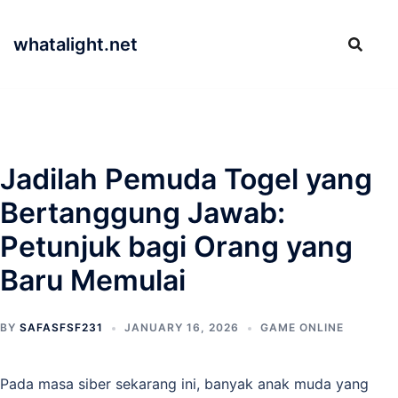
Skip
to
whatalight.net
content
Jadilah Pemuda Togel yang
Bertanggung Jawab:
Petunjuk bagi Orang yang
Baru Memulai
BY
SAFASFSF231
JANUARY 16, 2026
GAME ONLINE
Pada masa siber sekarang ini, banyak anak muda yang