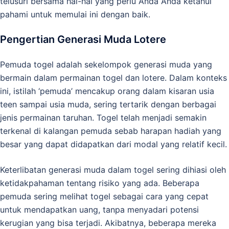
telusuri bersama hal-hal yang perlu Anda Anda ketahui
pahami untuk memulai ini dengan baik.
Pengertian Generasi Muda Lotere
Pemuda togel adalah sekelompok generasi muda yang
bermain dalam permainan togel dan lotere. Dalam konteks
ini, istilah ‘pemuda’ mencakup orang dalam kisaran usia
teen sampai usia muda, sering tertarik dengan berbagai
jenis permainan taruhan. Togel telah menjadi semakin
terkenal di kalangan pemuda sebab harapan hadiah yang
besar yang dapat didapatkan dari modal yang relatif kecil.
Keterlibatan generasi muda dalam togel sering dihiasi oleh
ketidakpahaman tentang risiko yang ada. Beberapa
pemuda sering melihat togel sebagai cara yang cepat
untuk mendapatkan uang, tanpa menyadari potensi
kerugian yang bisa terjadi. Akibatnya, beberapa mereka