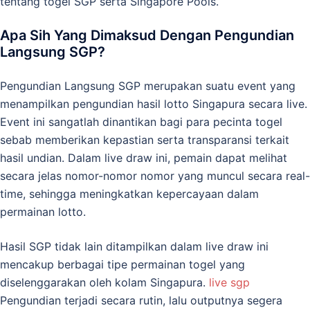
tentang togel SGP serta Singapore Pools.
Apa Sih Yang Dimaksud Dengan Pengundian
Langsung SGP?
Pengundian Langsung SGP merupakan suatu event yang
menampilkan pengundian hasil lotto Singapura secara live.
Event ini sangatlah dinantikan bagi para pecinta togel
sebab memberikan kepastian serta transparansi terkait
hasil undian. Dalam live draw ini, pemain dapat melihat
secara jelas nomor-nomor nomor yang muncul secara real-
time, sehingga meningkatkan kepercayaan dalam
permainan lotto.
Hasil SGP tidak lain ditampilkan dalam live draw ini
mencakup berbagai tipe permainan togel yang
diselenggarakan oleh kolam Singapura.
live sgp
Pengundian terjadi secara rutin, lalu outputnya segera