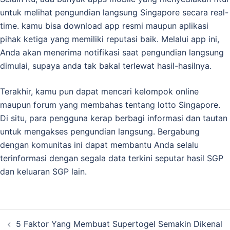
untuk melihat pengundian langsung Singapore secara real-
time. kamu bisa download app resmi maupun aplikasi
pihak ketiga yang memiliki reputasi baik. Melalui app ini,
Anda akan menerima notifikasi saat pengundian langsung
dimulai, supaya anda tak bakal terlewat hasil-hasilnya.
Terakhir, kamu pun dapat mencari kelompok online
maupun forum yang membahas tentang lotto Singapore.
Di situ, para pengguna kerap berbagi informasi dan tautan
untuk mengakses pengundian langsung. Bergabung
dengan komunitas ini dapat membantu Anda selalu
terinformasi dengan segala data terkini seputar hasil SGP
dan keluaran SGP lain.
Post
5 Faktor Yang Membuat Supertogel Semakin Dikenal
navigation