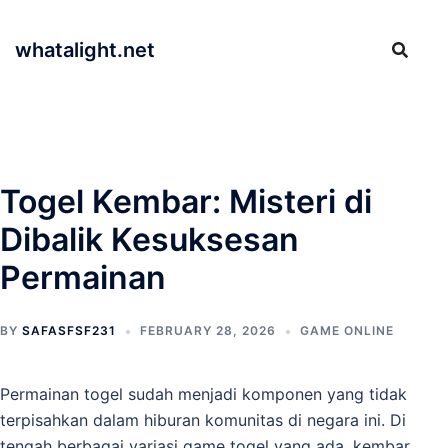
Skip
to
whatalight.net
content
Togel Kembar: Misteri di
Dibalik Kesuksesan
Permainan
BY
SAFASFSF231
FEBRUARY 28, 2026
GAME ONLINE
Permainan togel sudah menjadi komponen yang tidak
terpisahkan dalam hiburan komunitas di negara ini. Di
tengah berbagai variasi game togel yang ada, kembar