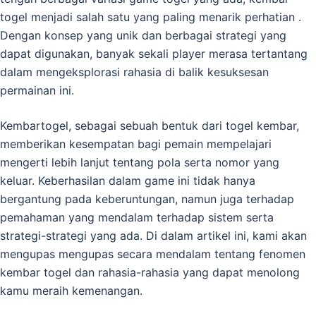
togel menjadi salah satu yang paling menarik perhatian .
Dengan konsep yang unik dan berbagai strategi yang
dapat digunakan, banyak sekali player merasa tertantang
dalam mengeksplorasi rahasia di balik kesuksesan
permainan ini.
Kembartogel, sebagai sebuah bentuk dari togel kembar,
memberikan kesempatan bagi pemain mempelajari
mengerti lebih lanjut tentang pola serta nomor yang
keluar. Keberhasilan dalam game ini tidak hanya
bergantung pada keberuntungan, namun juga terhadap
pemahaman yang mendalam terhadap sistem serta
strategi-strategi yang ada. Di dalam artikel ini, kami akan
mengupas mengupas secara mendalam tentang fenomen
kembar togel dan rahasia-rahasia yang dapat menolong
kamu meraih kemenangan.