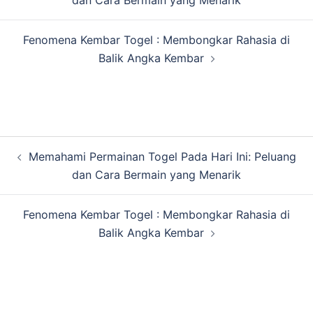
dan Cara Bermain yang Menarik
Fenomena Kembar Togel : Membongkar Rahasia di
Balik Angka Kembar
Post
Memahami Permainan Togel Pada Hari Ini: Peluang
navigation
dan Cara Bermain yang Menarik
Fenomena Kembar Togel : Membongkar Rahasia di
Balik Angka Kembar