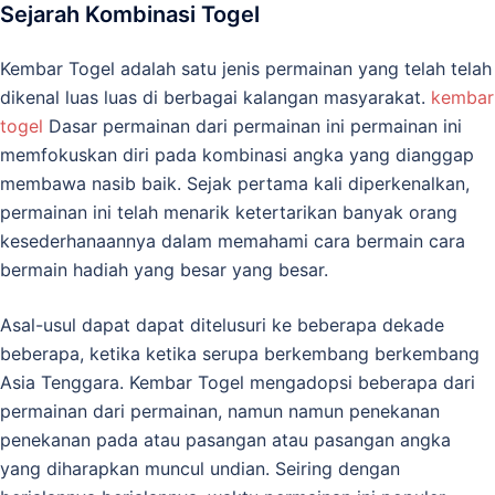
Sejarah Kombinasi Togel
Kembar Togel adalah satu jenis permainan yang telah telah
dikenal luas luas di berbagai kalangan masyarakat.
kembar
togel
Dasar permainan dari permainan ini permainan ini
memfokuskan diri pada kombinasi angka yang dianggap
membawa nasib baik. Sejak pertama kali diperkenalkan,
permainan ini telah menarik ketertarikan banyak orang
kesederhanaannya dalam memahami cara bermain cara
bermain hadiah yang besar yang besar.
Asal-usul dapat dapat ditelusuri ke beberapa dekade
beberapa, ketika ketika serupa berkembang berkembang
Asia Tenggara. Kembar Togel mengadopsi beberapa dari
permainan dari permainan, namun namun penekanan
penekanan pada atau pasangan atau pasangan angka
yang diharapkan muncul undian. Seiring dengan