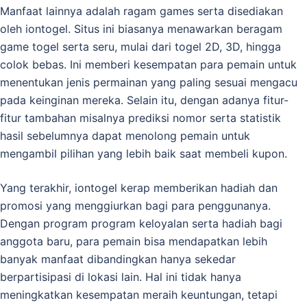
Manfaat lainnya adalah ragam games serta disediakan
oleh iontogel. Situs ini biasanya menawarkan beragam
game togel serta seru, mulai dari togel 2D, 3D, hingga
colok bebas. Ini memberi kesempatan para pemain untuk
menentukan jenis permainan yang paling sesuai mengacu
pada keinginan mereka. Selain itu, dengan adanya fitur-
fitur tambahan misalnya prediksi nomor serta statistik
hasil sebelumnya dapat menolong pemain untuk
mengambil pilihan yang lebih baik saat membeli kupon.
Yang terakhir, iontogel kerap memberikan hadiah dan
promosi yang menggiurkan bagi para penggunanya.
Dengan program program keloyalan serta hadiah bagi
anggota baru, para pemain bisa mendapatkan lebih
banyak manfaat dibandingkan hanya sekedar
berpartisipasi di lokasi lain. Hal ini tidak hanya
meningkatkan kesempatan meraih keuntungan, tetapi