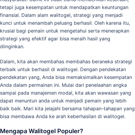
tetapi juga kesempatan untuk mendapatkan keuntungan
finansial. Dalam alam walitogel, strategi yang menjadi
kunci untuk menambah peluang berhasil. Oleh karena itu,
krusial bagi pemain untuk mengetahui serta menerapkan
strategi yang efektif agar bisa meraih hasil yang
diinginkan.
Dalam, kita akan membahas membahas beraneka strategi
terbaik untuk berhasil di walitogel. Dengan pendekatan
pendekatan yang, Anda bisa memaksimalkan kesempatan
Anda dalam permainan ini. Mulai dari penelaahan angka
sampai pada manajemen modal, kita akan wawasan yang
dapat menuntun anda untuk menjadi pemain yang lebih
baik baik. Mari kita jelajahi bersama tahapan-tahapan yang
bisa membawa Anda ke arah keberhasilan di walitogel.
Mengapa Walitogel Populer?