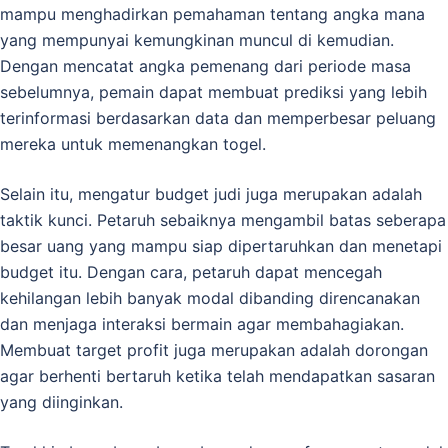
mampu menghadirkan pemahaman tentang angka mana
yang mempunyai kemungkinan muncul di kemudian.
Dengan mencatat angka pemenang dari periode masa
sebelumnya, pemain dapat membuat prediksi yang lebih
terinformasi berdasarkan data dan memperbesar peluang
mereka untuk memenangkan togel.
Selain itu, mengatur budget judi juga merupakan adalah
taktik kunci. Petaruh sebaiknya mengambil batas seberapa
besar uang yang mampu siap dipertaruhkan dan menetapi
budget itu. Dengan cara, petaruh dapat mencegah
kehilangan lebih banyak modal dibanding direncanakan
dan menjaga interaksi bermain agar membahagiakan.
Membuat target profit juga merupakan adalah dorongan
agar berhenti bertaruh ketika telah mendapatkan sasaran
yang diinginkan.