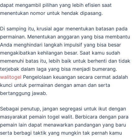
dapat mengambil pilihan yang lebih efisien saat
menentukan nomor untuk hendak dipasang.
Di samping itu, krusial agar menentukan batasan pada
permainan. Menentukan anggaran yang bisa membantu
Anda menghindari langkah impulsif yang bisa besar
mengakibatkan kehilangan besar. Saat kamu sudah
memenuhi batas itu, lebih baik untuk berhenti dan tidak
terjebak dalam laga yang bisa menjadi bumerang.
walitogel
Pengelolaan keuangan secara cermat adalah
kunci untuk permainan dengan aman dan serta
bertanggung jawab.
Sebagai penutup, jangan segregasi untuk ikut dengan
masyarakat pemain togel walit. Berbicara dengan para
pemain lain dapat menawarkan pandangan yang baru
serta berbagi taktik yang mungkin tak pernah kamu