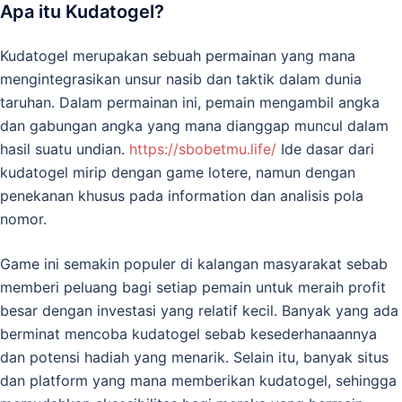
Apa itu Kudatogel?
Kudatogel merupakan sebuah permainan yang mana
mengintegrasikan unsur nasib dan taktik dalam dunia
taruhan. Dalam permainan ini, pemain mengambil angka
dan gabungan angka yang mana dianggap muncul dalam
hasil suatu undian.
https://sbobetmu.life/
Ide dasar dari
kudatogel mirip dengan game lotere, namun dengan
penekanan khusus pada information dan analisis pola
nomor.
Game ini semakin populer di kalangan masyarakat sebab
memberi peluang bagi setiap pemain untuk meraih profit
besar dengan investasi yang relatif kecil. Banyak yang ada
berminat mencoba kudatogel sebab kesederhanaannya
dan potensi hadiah yang menarik. Selain itu, banyak situs
dan platform yang mana memberikan kudatogel, sehingga