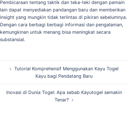
Pembicaraan tentang taktik dan teka-teki dengan pemain
lain dapat menyediakan pandangan baru dan memberikan
insight yang mungkin tidak terlintas di pikiran sebelumnya.
Dengan cara berbagi berbagi informasi dan pengalaman,
kemungkinan untuk menang bisa meningkat secara
substansial.
Post
Tutorial Komprehensif Menggunakan Kayu Togel
navigation
Kayu bagi Pendatang Baru
Inovasi di Dunia Togel: Apa sebab Kayutogel semakin
Tenar?