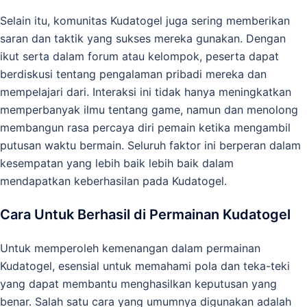
Selain itu, komunitas Kudatogel juga sering memberikan
saran dan taktik yang sukses mereka gunakan. Dengan
ikut serta dalam forum atau kelompok, peserta dapat
berdiskusi tentang pengalaman pribadi mereka dan
mempelajari dari. Interaksi ini tidak hanya meningkatkan
memperbanyak ilmu tentang game, namun dan menolong
membangun rasa percaya diri pemain ketika mengambil
putusan waktu bermain. Seluruh faktor ini berperan dalam
kesempatan yang lebih baik lebih baik dalam
mendapatkan keberhasilan pada Kudatogel.
Cara Untuk Berhasil di Permainan Kudatogel
Untuk memperoleh kemenangan dalam permainan
Kudatogel, esensial untuk memahami pola dan teka-teki
yang dapat membantu menghasilkan keputusan yang
benar. Salah satu cara yang umumnya digunakan adalah