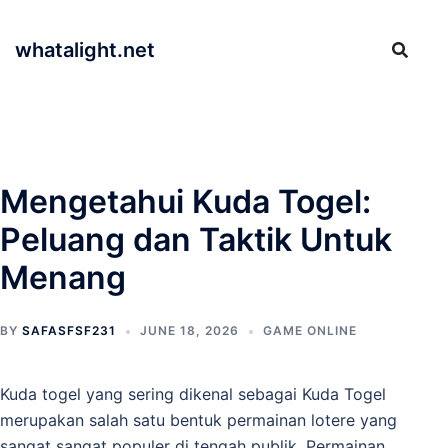
Skip
to
whatalight.net
content
Mengetahui Kuda Togel:
Peluang dan Taktik Untuk
Menang
BY
SAFASFSF231
JUNE 18, 2026
GAME ONLINE
Kuda togel yang sering dikenal sebagai Kuda Togel
merupakan salah satu bentuk permainan lotere yang
sangat sangat populer di tengah publik. Permainan