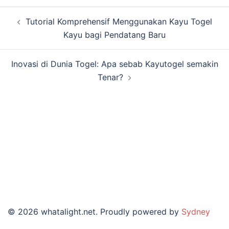
Post
Tutorial Komprehensif Menggunakan Kayu Togel
navigation
Kayu bagi Pendatang Baru
Inovasi di Dunia Togel: Apa sebab Kayutogel semakin
Tenar?
© 2026 whatalight.net. Proudly powered by
Sydney