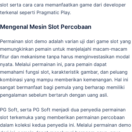
slot serta cara cara memanfaatkan game dari developer
terkenal seperti Pragmatic Play.
Mengenal Mesin Slot Percobaan
Permainan slot demo adalah varian uji dari game slot yang
memungkinkan pemain untuk menjelajahi macam-macam
fitur dan mekanisme tanpa harus menginvestasikan modal
nyata. Melalui permainan ini, para pemain dapat
memahami fungsi slot, karakteristik gambar, dan peluang
kombinasi yang mampu memberikan kemenangan. Hal ini
sangat bermanfaat bagi pemula yang berharap memiliki
pengalaman sebelum bertaruh dengan uang asli.
PG Soft, serta PG Soft menjadi dua penyedia permainan
slot terkemuka yang memberikan permainan percobaan
dalam koleksi kedua penyedia ini. Melalui permainan demo