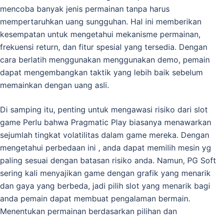
mencoba banyak jenis permainan tanpa harus
mempertaruhkan uang sungguhan. Hal ini memberikan
kesempatan untuk mengetahui mekanisme permainan,
frekuensi return, dan fitur spesial yang tersedia. Dengan
cara berlatih menggunakan menggunakan demo, pemain
dapat mengembangkan taktik yang lebih baik sebelum
memainkan dengan uang asli.
Di samping itu, penting untuk mengawasi risiko dari slot
game Perlu bahwa Pragmatic Play biasanya menawarkan
sejumlah tingkat volatilitas dalam game mereka. Dengan
mengetahui perbedaan ini , anda dapat memilih mesin yg
paling sesuai dengan batasan risiko anda. Namun, PG Soft
sering kali menyajikan game dengan grafik yang menarik
dan gaya yang berbeda, jadi pilih slot yang menarik bagi
anda pemain dapat membuat pengalaman bermain.
Menentukan permainan berdasarkan pilihan dan