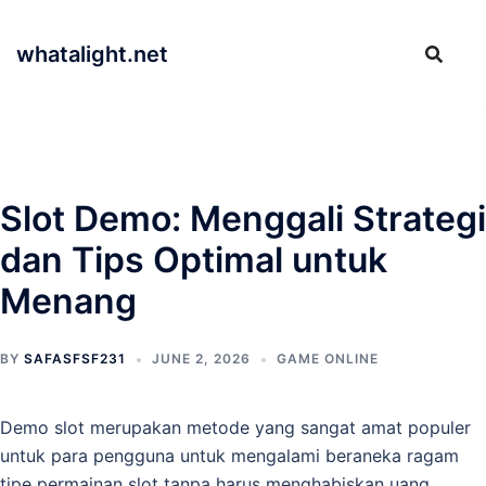
Skip
to
whatalight.net
content
Slot Demo: Menggali Strategi
dan Tips Optimal untuk
Menang
BY
SAFASFSF231
JUNE 2, 2026
GAME ONLINE
Demo slot merupakan metode yang sangat amat populer
untuk para pengguna untuk mengalami beraneka ragam
tipe permainan slot tanpa harus menghabiskan uang.