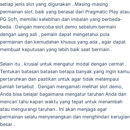
setiap jenis slot yang digunakan . Masing-masing
permainan slot, baik yang berasal dari Pragmatic Play atau
PG Soft, memiliki kelebihan dan imbalan yang berbeda-
beda . Dengan mencoba slot demo sebelum bermain
dengan uang asli , pemain dapat mengetahui pola
permainan dan kemudahan khusus yang ada , agar dapat
membuat keputusan yang lebih baik saat bermain .
Selain itu , krusial untuk mengatur modal dengan cermat .
Tentukan batasan batasan berapa banyak yang ingin kamu
pertaruhkan dan pastikan untuk agar tidak melampaui
jumlah tersebut . Dengan mengamati melihat slot demo,
Anda bisa belajar bagaimana mengatur taruhan Anda dan
mencari tahu kapan waktu yang tepat untuk menambah
atau mengurangi taruhan . Ini akan menjaga agar
permainan selalu menyenangkan dan menghindari kerugian
besar .