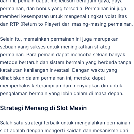
dari ini, pemain dapat menelusuri beragam gaya, gaya
permainan, dan bonus yang tersedia. Permainan ini juga
memberi kesempatan untuk mengenal tingkat volatilitas
dan RTP (Return to Player) dari masing-masing permainan.
Selain itu, memainkan permainan ini juga merupakan
sebuah yang sukses untuk meningkatkan strategi
permainan. Para pemain dapat mencoba sekian banyak
metode bertaruh dan sistem bermain yang berbeda tanpa
ketakutan kehilangan investasi. Dengan waktu yang
dihabiskan dalam permainan ini, mereka dapat
memperhalus keterampilan dan menyiapkan diri untuk
pengalaman bermain yang lebih dalam di masa depan.
Strategi Menang di Slot Mesin
Salah satu strategi terbaik untuk mengalahkan permainan
slot adalah dengan mengerti kaidah dan mekanisme dari