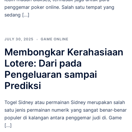
penggemar poker online. Salah satu tempat yang
sedang […]
JULY 30, 2025
GAME ONLINE
Membongkar Kerahasiaan
Lotere: Dari pada
Pengeluaran sampai
Prediksi
Togel Sidney atau permainan Sidney merupakan salah
satu jenis permainan numerik yang sangat benar-benar
populer di kalangan antara penggemar judi di. Game
[…]