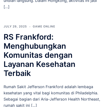
undian langsung. Dalam Hongkong, aktivitas ini jadi
[…]
JULY 29, 2025
GAME ONLINE
RS Frankford:
Menghubungkan
Komunitas dengan
Layanan Kesehatan
Terbaik
Rumah Sakit Jefferson Frankford adalah lembaga
kesehatan yang vital bagi komunitas di Philadelphia.
Sebagai bagian dari Aria-Jefferson Health Northeast,
rumah sakit ini […]