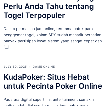
Perlu Anda Tahu tentang
Togel Terpopuler
Dalam permainan judi online, terutama untuk para
penggemar togel, kolam SDY sudah menarik perhatian
banyak partisipan lewat sistem yang sangat cepat dan
[…]
JULY 30, 2025
GAME ONLINE
KudaPoker: Situs Hebat
untuk Pecinta Poker Online
Pada era digital seperti ini, entertainment semakin
lebih mudah diakses, termasuk juga untuk para