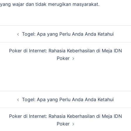
yang wajar dan tidak merugikan masyarakat.
Post
Togel: Apa yang Perlu Anda Anda Ketahui
navigation
Poker di Internet: Rahasia Keberhasilan di Meja IDN
Poker
Post
Togel: Apa yang Perlu Anda Anda Ketahui
navigation
Poker di Internet: Rahasia Keberhasilan di Meja IDN
Poker