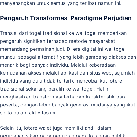
menyenangkan untuk semua yang terlibat namun ini.
Pengaruh Transformasi Paradigme Perjudian
Transisi dari togel tradisional ke walitogel memberikan
pengaruh signifikan terhadap metode masyarakat
memandang permainan judi. Di era digital ini walitogel
muncul sebagai alternatif yang lebih gampang diakses dan
menarik bagi banyak individu. Melalui keberadaan
kemudahan akses melalui aplikasi dan situs web, sejumlah
individu yang dulu tidak tertarik mencoba ikut lotere
tradisional sekarang beralih ke walitogel. Hal ini
menghasilkan transformasi terhadap karakteristik para
peserta, dengan lebih banyak generasi mudanya yang ikut
serta dalam aktivitas ini
Selain itu, lotere walet juga memiliki andil dalam
perubahan sikap pada perjudian pada kalangan publik.