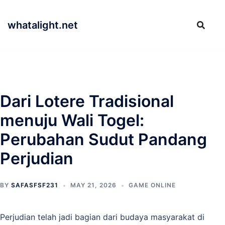
Skip
to
whatalight.net
content
Dari Lotere Tradisional
menuju Wali Togel:
Perubahan Sudut Pandang
Perjudian
BY
SAFASFSF231
MAY 21, 2026
GAME ONLINE
Perjudian telah jadi bagian dari budaya masyarakat di