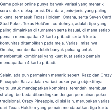
Game poker online punya banyak variasi yang menarik
seru untuk dieksplorasi. Di antara jenis-jenis yang paling
dikenal termasuk Texas Holdem, Omaha, serta Seven Card
Stud Poker. Texas Hold’em, contohnya, adalah tipe yang
paling dimainkan di turnamen serta kasual, di mana setiap
pemain mendapatkan 2 kartu pribadi serta 5 kartu
komunitas ditampilkan pada meja. Variasi, misalnya
Omaha, memberikan lebih banyak peluang untuk
membentuk kombinasi yang kuat kuat setiap pemain
mendapatkan 4 kartu pribadi.
Selain, ada pun permainan menarik seperti Razz dan Crazy
Pineapple. Razz adalah variasi poker yang objektifnya
yaitu untuk mendapatkan kombinasi terendah, membuat
strategi berbeda dibandingkan dengan permainan poker
tradisional. Crazy Pineapple, di sisi lain, merupakan variasi
dari Texas Hold’em yang pemain mendapatkan tiga kartu