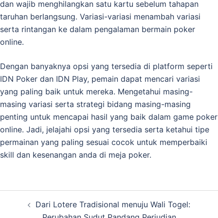
dan wajib menghilangkan satu kartu sebelum tahapan
taruhan berlangsung. Variasi-variasi menambah variasi
serta rintangan ke dalam pengalaman bermain poker
online.
Dengan banyaknya opsi yang tersedia di platform seperti
IDN Poker dan IDN Play, pemain dapat mencari variasi
yang paling baik untuk mereka. Mengetahui masing-
masing variasi serta strategi bidang masing-masing
penting untuk mencapai hasil yang baik dalam game poker
online. Jadi, jelajahi opsi yang tersedia serta ketahui tipe
permainan yang paling sesuai cocok untuk memperbaiki
skill dan kesenangan anda di meja poker.
Post
Dari Lotere Tradisional menuju Wali Togel:
navigation
Perubahan Sudut Pandang Perjudian