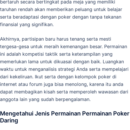
bertaruh secara bertingkat pada meja yang memiliki
taruhan rendah akan memberikan peluang untuk belajar
serta beradaptasi dengan poker dengan tanpa tekanan
finansial yang signifikan.
Akhirnya, partisipan baru harus tenang serta mesti
tergesa-gesa untuk meraih kemenangan besar. Permainan
ini adalah kompetisi taktik serta keterampilan yang
memerlukan lama untuk dikuasai dengan baik. Luangkan
waktu untuk menganalisis strategi Anda serta mempelajari
dari kekeliruan. Ikut serta dengan kelompok poker di
internet atau forum juga bisa menolong, karena itu anda
dapat membagikan kisah serta memperoleh wawasan dari
anggota lain yang sudah berpengalaman.
Mengetahui Jenis Permainan Permainan Poker
Daring