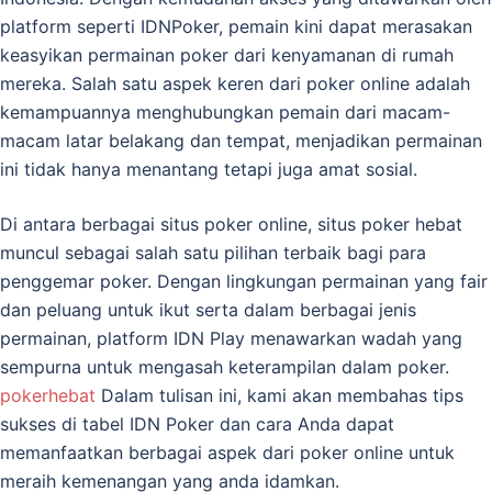
platform seperti IDNPoker, pemain kini dapat merasakan
keasyikan permainan poker dari kenyamanan di rumah
mereka. Salah satu aspek keren dari poker online adalah
kemampuannya menghubungkan pemain dari macam-
macam latar belakang dan tempat, menjadikan permainan
ini tidak hanya menantang tetapi juga amat sosial.
Di antara berbagai situs poker online, situs poker hebat
muncul sebagai salah satu pilihan terbaik bagi para
penggemar poker. Dengan lingkungan permainan yang fair
dan peluang untuk ikut serta dalam berbagai jenis
permainan, platform IDN Play menawarkan wadah yang
sempurna untuk mengasah keterampilan dalam poker.
pokerhebat
Dalam tulisan ini, kami akan membahas tips
sukses di tabel IDN Poker dan cara Anda dapat
memanfaatkan berbagai aspek dari poker online untuk
meraih kemenangan yang anda idamkan.